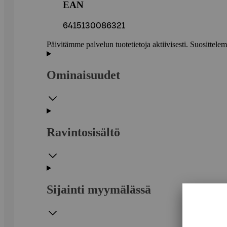
EAN
6415130086321
Päivitämme palvelun tuotetietoja aktiivisesti. Suositte
Ominaisuudet
Ravintosisältö
Sijainti myymälässä