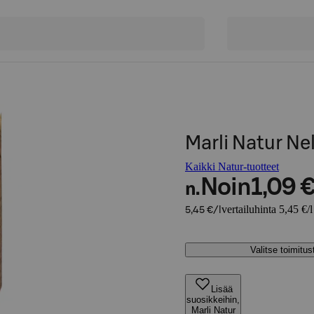
Marli Natur Ne
Kaikki Natur-tuotteet
Noin
1,09 
n.
vertailuhinta 5,45 €/l
5,45 €/l
Valitse toimitu
Lisää
suosikkeihin,
Marli Natur