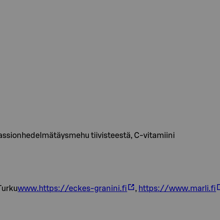
passionhedelmätäysmehu tiivisteestä, C-vitamiini
Turku
www.https://eckes-granini.fi
,
https://www.marli.fi