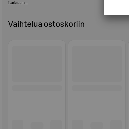
Ladataan...
Vaihtelua ostoskoriin
Ohita listaus