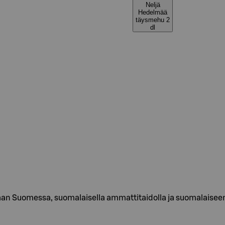
Neljä
Hedelmää
täysmehu 2
dl
an Suomessa, suomalaisella ammattitaidolla ja suomalaiseen