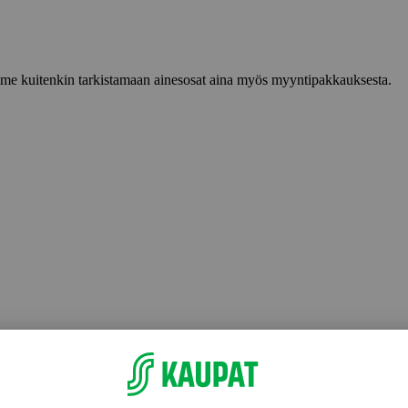
lemme kuitenkin tarkistamaan ainesosat aina myös myyntipakkauksesta.