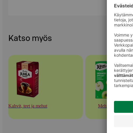
Katso myös
Kahvit, teet ja mehut
Mehut