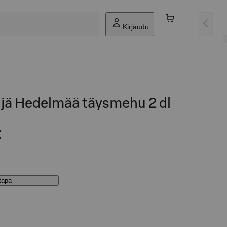
Kirjaudu
ljä Hedelmää täysmehu 2 dl
€
stapa