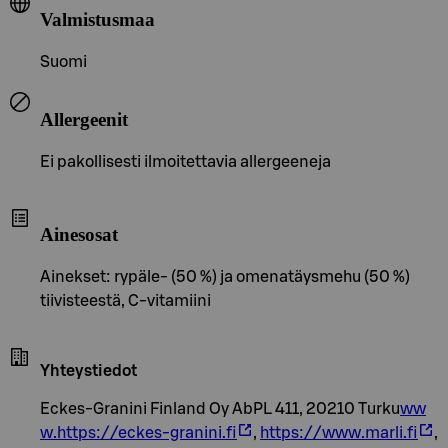
Valmistusmaa
Suomi
Allergeenit
Ei pakollisesti ilmoitettavia allergeeneja
Ainesosat
Ainekset: rypäle- (50 %) ja omenatäysmehu (50 %)
tiivisteestä, C-vitamiini
Yhteystiedot
Eckes-Granini Finland Oy AbPL 411, 20210 Turku
ww
w.https://eckes-granini.fi
,
https://www.marli.fi
,