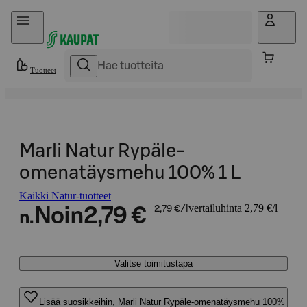
Hyppää sisältöön
Tuotteet
Marli Natur Rypäle-
omenatäysmehu 100% 1 L
Kaikki Natur-tuotteet
vertailuhinta 2,79 €/l
Noin
2,79 €
2,79 €/l
n.
Valitse toimitustapa
Lisää suosikkeihin, Marli Natur Rypäle-omenatäysmehu 100%