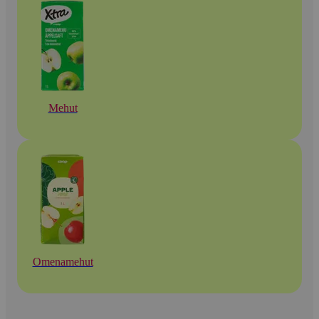
Mehut
Omenamehut