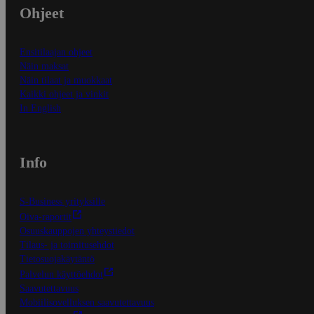
Ohjeet
Ensitilaajan ohjeet
Näin maksat
Näin tilaat ja muokkaat
Kaikki ohjeet ja vinkit
In English
Info
S-Business yrityksille
Oiva-raportit
Osuuskauppojen yhteystiedot
Tilaus- ja toimitusehdot
Tietosuojakäytäntö
Palvelun käyttöehdot
Saavutettavuus
Mobiilisovelluksen saavutettavuus