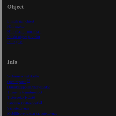
Ohjeet
Ensitilaajan ohjeet
Näin maksat
Näin tilaat ja muokkaat
Kaikki ohjeet ja vinkit
In English
Info
S-Business yrityksille
Oiva-raportit
Osuuskauppojen yhteystiedot
Tilaus- ja toimitusehdot
Tietosuojakäytäntö
Palvelun käyttöehdot
Saavutettavuus
Mobiilisovelluksen saavutettavuus