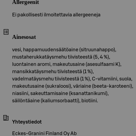
Allergeenit
Ei pakollisesti ilmoitettavia allergeeneja
Ainesosat
vesi, happamuudensäätöaine (sitruunahappo),
mustaherukkatäysmehu tiivisteestä (5, 4 %),
luontainen aromi, makeutusaine (asesulfaami K),
mansikkatäysmehu tiivisteestä (1 %),
vadelmatäysmehu tiivisteestä (1 %), C-vitamiini, suola,
makeutusaine (sukraloosi), väriaine (beeta-karoteeni),
niasiini, sakeuttamisaine (ksanattanikumi),
säilöntäaine (kaliumsorbaatti), biotiini.
Yhteystiedot
Eckes-Granini Finland Oy Ab