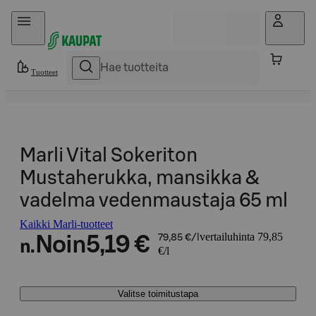
Hyppää sisältöön
Tuotteet
Marli Vital Sokeriton
Mustaherukka, mansikka &
vadelma vedenmaustaja 65 ml
Kaikki Marli-tuotteet
vertailuhinta 79,85
Noin
5,19 €
79,85 €/l
n.
€/l
Valitse toimitustapa