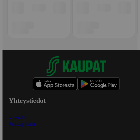
Yhteystiedot
Myymälät
Asiakaspalvelu