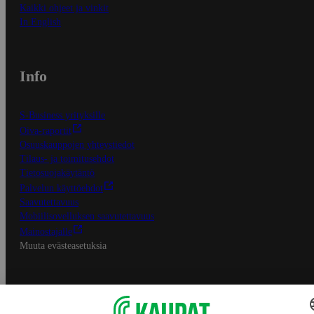
Kaikki ohjeet ja vinkit
In English
Info
S-Business yrityksille
Oiva-raportit
Osuuskauppojen yhteystiedot
Tilaus- ja toimitusehdot
Tietosuojakäytäntö
Palvelun käyttöehdot
Saavutettavuus
Mobiilisovelluksen saavutettavuus
Mainostajalle
Muuta evästeasetuksia
S-ryhmän palvelut