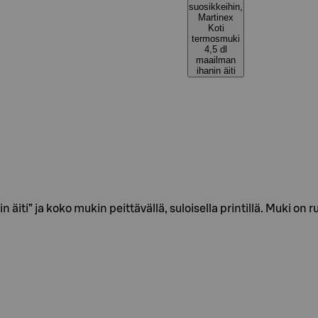
suosikkeihin,
Martinex
Koti
termosmuki
4,5 dl
maailman
ihanin äiti
iti” ja koko mukin peittävällä, suloisella printillä. Muki on r