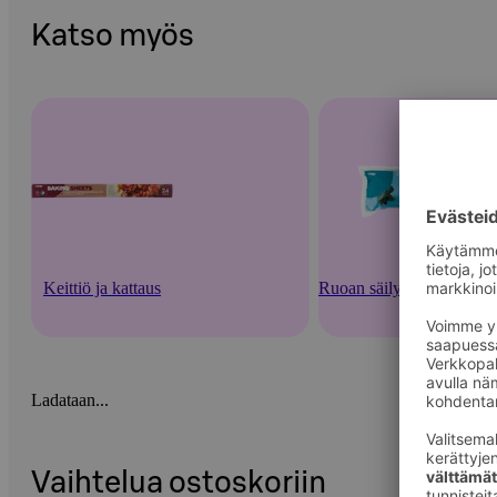
Katso myös
Keittiö ja kattaus
Ruoan säilytysastiat ja -v
Ladataan...
Vaihtelua ostoskoriin