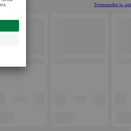
Termospullot ja -asti