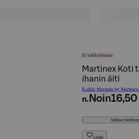
Ei valikoimassa
Martinex Koti
ihanin äiti
Kaikki Moomin by Martinex -
Noin
16,50
n.
Valitse toimitu
Lisää