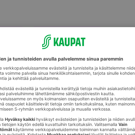
älineet
Termospullot ja -astiat