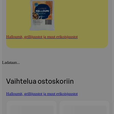
Halloumit, grillijuustot ja muut erikoisjuustot
Ladataan...
Vaihtelua ostoskoriin
Halloumit, grillijuustot ja muut erikoisjuustot
Ohita listaus