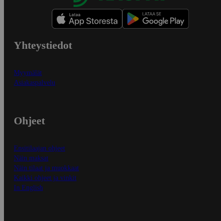
Yhteystiedot
Myymälät
Asiakaspalvelu
Ohjeet
Ensitilaajan ohjeet
Näin maksat
Näin tilaat ja muokkaat
Kaikki ohjeet ja vinkit
In English