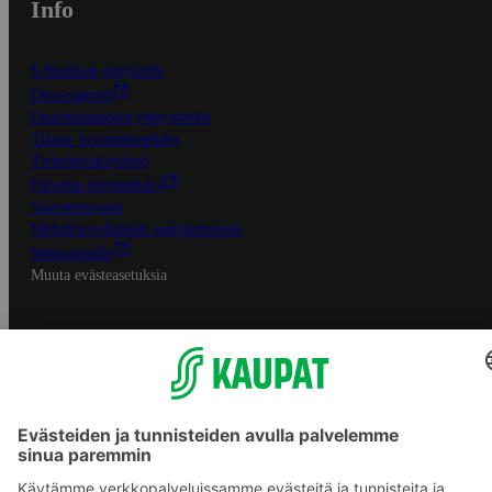
Info
S-Business yrityksille
Oiva-raportit
Osuuskauppojen yhteystiedot
Tilaus- ja toimitusehdot
Tietosuojakäytäntö
Palvelun käyttöehdot
Saavutettavuus
Mobiilisovelluksen saavutettavuus
Mainostajalle
Muuta evästeasetuksia
S-ryhmän palvelut
S-ryhmä
Asiakasomistajuus
Yhteishyvä Ruoka -sovellus