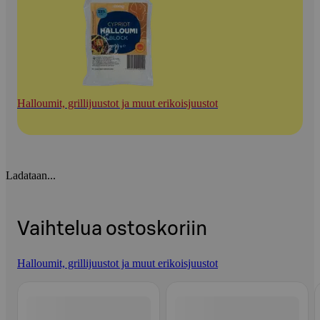
Halloumit, grillijuustot ja muut erikoisjuustot
Ladataan...
Vaihtelua ostoskoriin
Halloumit, grillijuustot ja muut erikoisjuustot
Ohita listaus