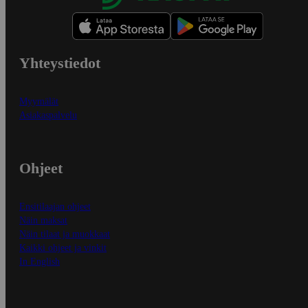
Yhteystiedot
Myymälät
Asiakaspalvelu
Ohjeet
Ensitilaajan ohjeet
Näin maksat
Näin tilaat ja muokkaat
Kaikki ohjeet ja vinkit
In English