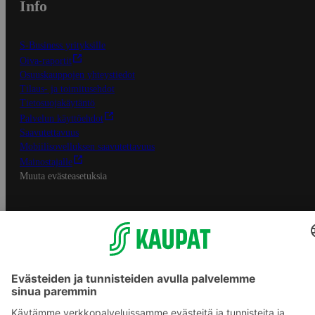
Info
S-Business yrityksille
Oiva-raportit
Osuuskauppojen yhteystiedot
Tilaus- ja toimitusehdot
Tietosuojakäytäntö
Palvelun käyttöehdot
Saavutettavuus
Mobiilisovelluksen saavutettavuus
Mainostajalle
Muuta evästeasetuksia
S-ryhmän palvelut
S-ryhmä
Asiakasomistajuus
Yhteishyvä Ruoka -sovellus