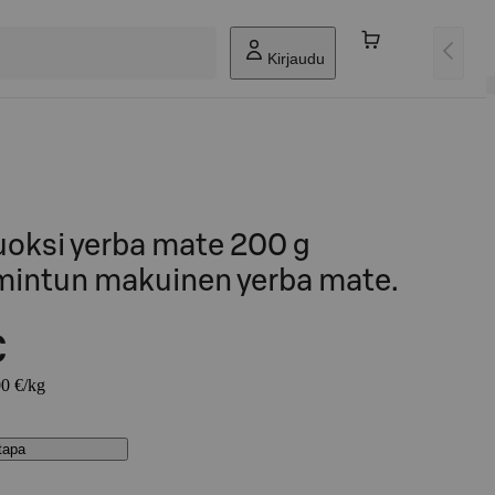
Kirjaudu
uoksi yerba mate 200 g
intun makuinen yerba mate.
€
00 €/kg
stapa