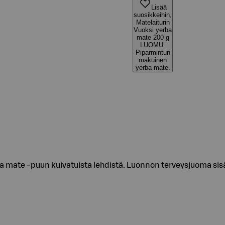
Lisää
suosikkeihin,
Matelaiturin
Vuoksi yerba
mate 200 g
LUOMU.
Piparmintun
makuinen
yerba mate.
a mate -puun kuivatuista lehdistä. Luonnon terveysjuoma sisä