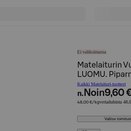
Ei valikoimassa
Matelaiturin V
LUOMU. Piparm
Kaikki Matelaituri-tuotteet
Noin
9,60 
n.
vertailuhinta 48,
48,00 €/kg
Valitse toimitu