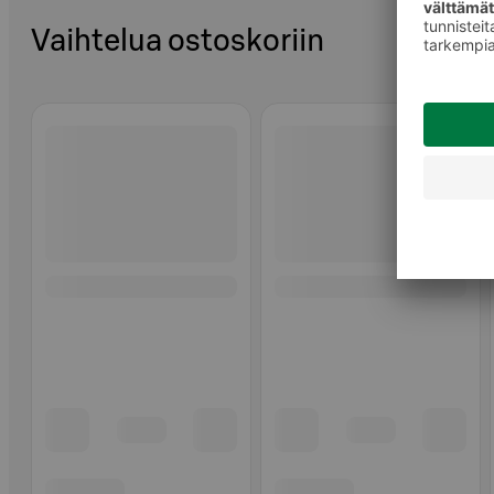
Vaihtelua ostoskoriin
Ohita listaus