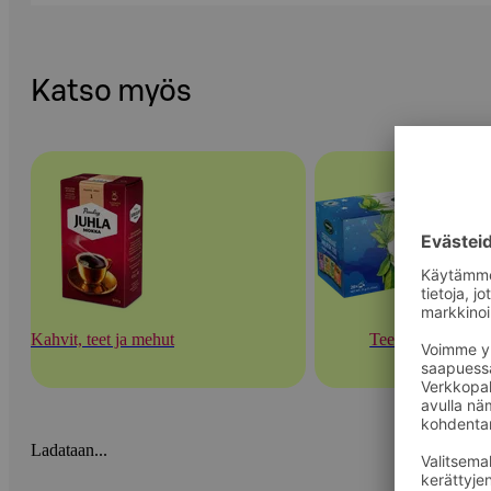
Katso myös
Kahvit, teet ja mehut
Teet
Ladataan...