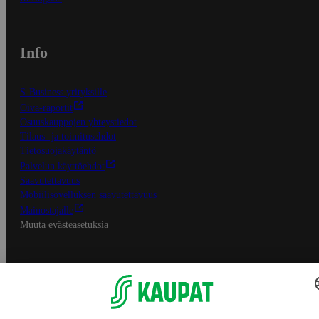
Info
S-Business yrityksille
Oiva-raportit
Osuuskauppojen yhteystiedot
Tilaus- ja toimitusehdot
Tietosuojakäytäntö
Palvelun käyttöehdot
Saavutettavuus
Mobiilisovelluksen saavutettavuus
Mainostajalle
Muuta evästeasetuksia
S-ryhmän palvelut