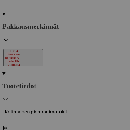
Pakkausmerkinnät
Tämä
tuote on
18
kielletty
alle 18-
vuotiailta
Tuotetiedot
Kotimainen pienpanimo-olut