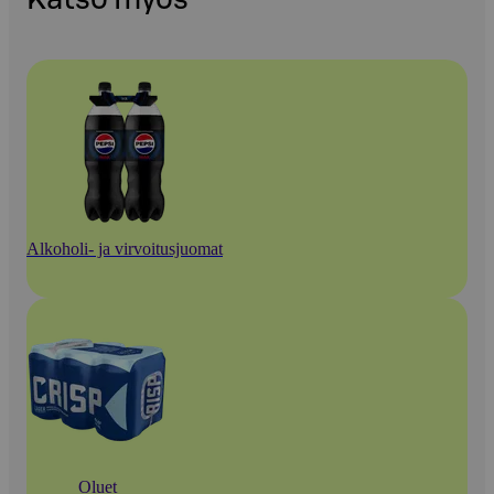
Alkoholi- ja virvoitusjuomat
Oluet