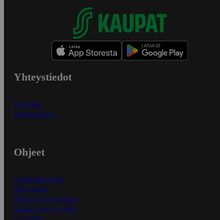
Yhteystiedot
Myymälät
Asiakaspalvelu
Ohjeet
Ensitilaajan ohjeet
Näin maksat
Näin tilaat ja muokkaat
Kaikki ohjeet ja vinkit
In English