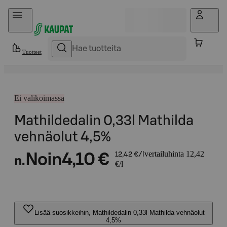
Hyppää sisältöön
Tuotteet
Ei valikoimassa
Mathildedalin 0,33l Mathilda
vehnäolut 4,5%
vertailuhinta 12,42
Noin
4,10 €
12,42 €/l
n.
€/l
Lisää suosikkeihin, Mathildedalin 0,33l Mathilda vehnäolut
4,5%