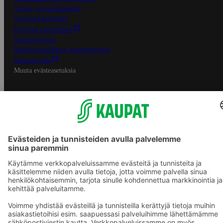
Tilaus- ja toimitusehdot
Tietosuojakäytäntö
Palvelun käyttöehdot
Saavutettavuus
Mobiilisovelluksen saavutettavuus
Mainostajalle
Muuta evästeasetuksia
S-ryhmän palvelut
S-ryhmä
Asiakasomistajuus
Yhteishyvä Ruoka -sovellus
S-ostoslista -sovellus
Prisma.fi
Sokos.fi
S-Pankki
Yhteishyvä