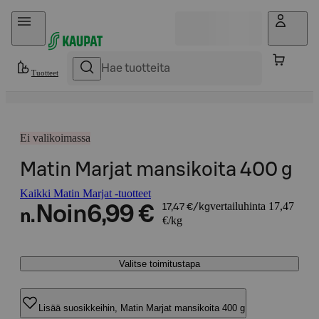
Hyppää sisältöön
Tuotteet
Ei valikoimassa
Matin Marjat mansikoita 400 g
Kaikki Matin Marjat -tuotteet
vertailuhinta 17,47
Noin
6,99 €
17,47 €/kg
n.
€/kg
Valitse toimitustapa
Lisää suosikkeihin, Matin Marjat mansikoita 400 g