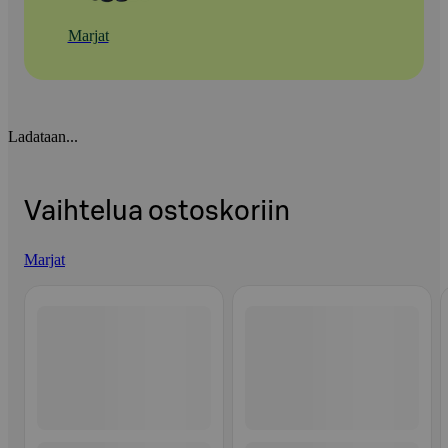
Marjat
Ladataan...
Vaihtelua ostoskoriin
Marjat
Ohita listaus