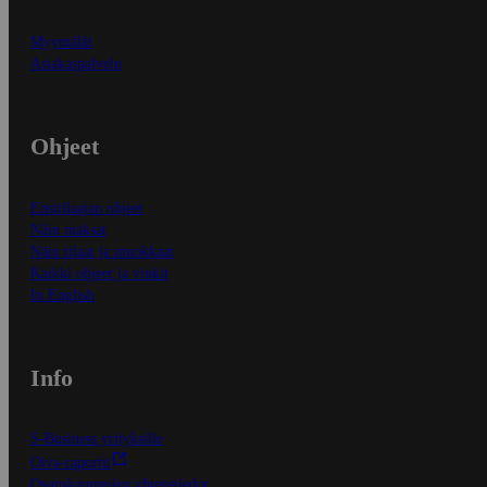
Myymälät
Asiakaspalvelu
Ohjeet
Ensitilaajan ohjeet
Näin maksat
Näin tilaat ja muokkaat
Kaikki ohjeet ja vinkit
In English
Info
S-Business yrityksille
Oiva-raportit
Osuuskauppojen yhteystiedot