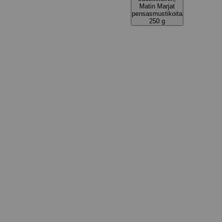
Matin Marjat
pensasmustikoita
250 g