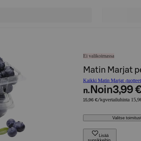
Ei valikoimassa
Matin Marjat 
Kaikki Matin Marjat -tuotteet
Noin
3,99 
n.
vertailuhinta 15,9
15,96 €/kg
Valitse toimitu
Lisää
suosikkeihin,