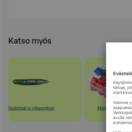
Katso myös
Hedelmät ja vihannekset
Marjat