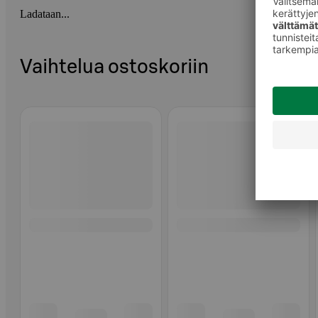
Ladataan...
Vaihtelua ostoskoriin
Ohita listaus