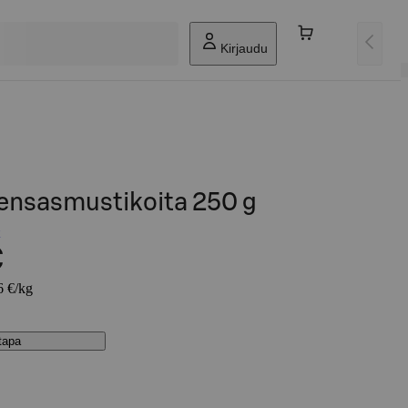
Kirjaudu
pensasmustikoita 250 g
€
6 €/kg
stapa