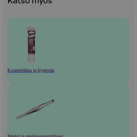
Katso myös
Kosmetiikka ja hygienia
Meikit ja meikkaustarvikkeet