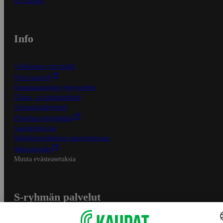
In English
Info
S-Business yrityksille
Oiva-raportit
Osuuskauppojen yhteystiedot
Tilaus- ja toimitusehdot
Tietosuojakäytäntö
Palvelun käyttöehdot
Saavutettavuus
Mobiilisovelluksen saavutettavuus
Mainostajalle
Muuta evästeasetuksia
S-ryhmän palvelut