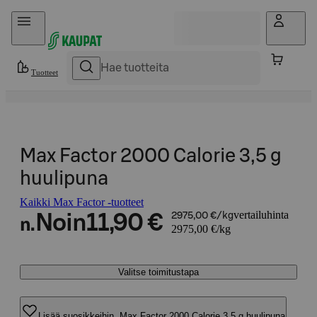
Hyppää sisältöön
Tuotteet
Max Factor 2000 Calorie 3,5 g
huulipuna
Kaikki Max Factor -tuotteet
vertailuhinta
Noin
11,90 €
2975,00 €/kg
n.
2975,00 €/kg
Valitse toimitustapa
Lisää suosikkeihin, Max Factor 2000 Calorie 3,5 g huulipuna