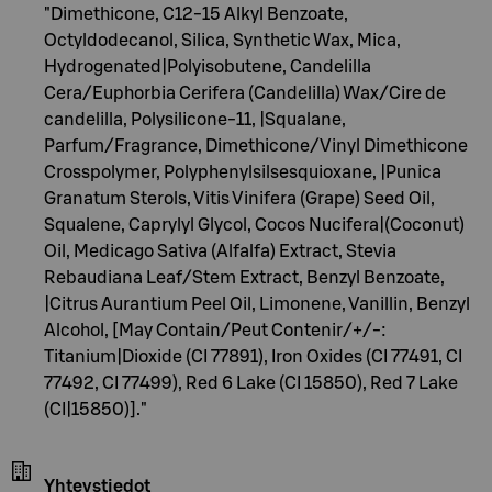
"Dimethicone, C12-15 Alkyl Benzoate,
Octyldodecanol, Silica, Synthetic Wax, Mica,
Hydrogenated|Polyisobutene, Candelilla
Cera/Euphorbia Cerifera (Candelilla) Wax/Cire de
candelilla, Polysilicone-11, |Squalane,
Parfum/Fragrance, Dimethicone/Vinyl Dimethicone
Crosspolymer, Polyphenylsilsesquioxane, |Punica
Granatum Sterols, Vitis Vinifera (Grape) Seed Oil,
Squalene, Caprylyl Glycol, Cocos Nucifera|(Coconut)
Oil, Medicago Sativa (Alfalfa) Extract, Stevia
Rebaudiana Leaf/Stem Extract, Benzyl Benzoate,
|Citrus Aurantium Peel Oil, Limonene, Vanillin, Benzyl
Alcohol, [May Contain/Peut Contenir/+/-:
Titanium|Dioxide (CI 77891), Iron Oxides (CI 77491, CI
77492, CI 77499), Red 6 Lake (CI 15850), Red 7 Lake
(CI|15850)]."
Yhteystiedot