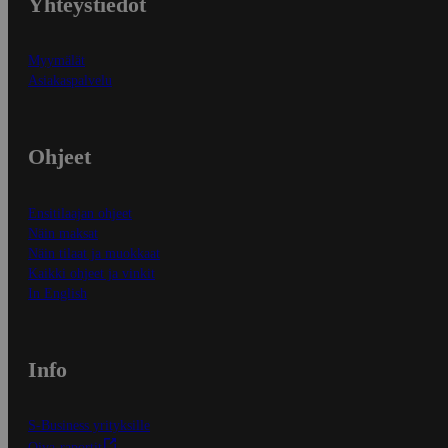
Yhteystiedot
Myymälät
Asiakaspalvelu
Ohjeet
Ensitilaajan ohjeet
Näin maksat
Näin tilaat ja muokkaat
Kaikki ohjeet ja vinkit
In English
Info
S-Business yrityksille
Oiva-raportit