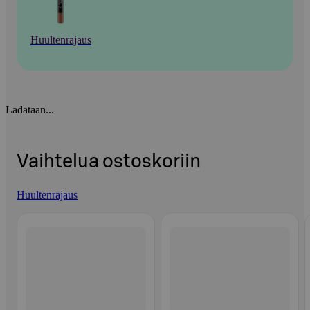
Huultenrajaus
Ladataan...
Vaihtelua ostoskoriin
Huultenrajaus
Ohita listaus