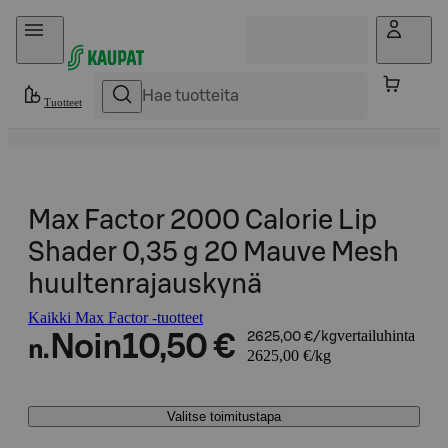
Hyppää sisältöön
Tuotteet
Max Factor 2000 Calorie Lip
Shader 0,35 g 20 Mauve Mesh
huultenrajauskynä
Kaikki Max Factor -tuotteet
vertailuhinta
Noin
10,50 €
2625,00 €/kg
n.
2625,00 €/kg
Valitse toimitustapa