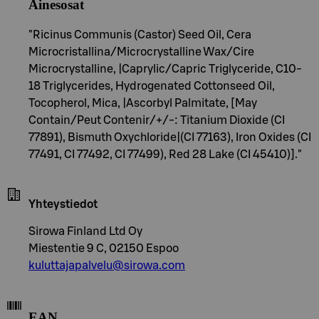
Ainesosat
"Ricinus Communis (Castor) Seed Oil, Cera
Microcristallina/Microcrystalline Wax/Cire
Microcrystalline, |Caprylic/Capric Triglyceride, C10-
18 Triglycerides, Hydrogenated Cottonseed Oil,
Tocopherol, Mica, |Ascorbyl Palmitate, [May
Contain/Peut Contenir/+/-: Titanium Dioxide (CI
77891), Bismuth Oxychloride|(CI 77163), Iron Oxides (CI
77491, CI 77492, CI 77499), Red 28 Lake (CI 45410)]."
Yhteystiedot
Sirowa Finland Ltd Oy
Miestentie 9 C, 02150 Espoo
kuluttajapalvelu@sirowa.com
EAN