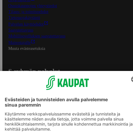
Osuuskauppojen yhteystiedot
Tilaus- ja toimitusehdot
Tietosuojakäytäntö
Palvelun käyttöehdot
Saavutettavuus
Mobiilisovelluksen saavutettavuus
Mainostajalle
Muuta evästeasetuksia
S-ryhmän palvelut
S-ryhmä
Asiakasomistajuus
Yhteishyvä Ruoka -sovellus
S-ostoslista -sovellus
Prisma.fi
Sokos.fi
S-Pankki