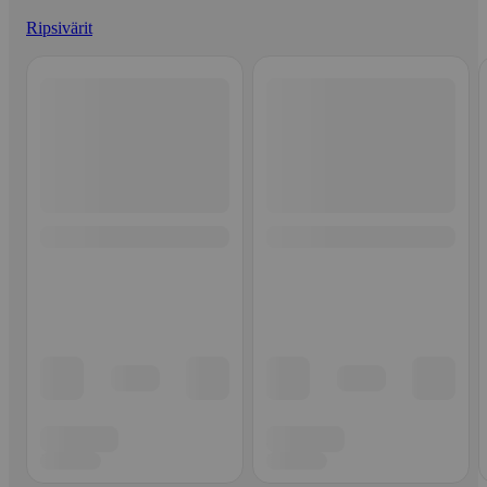
Ripsivärit
Ohita listaus