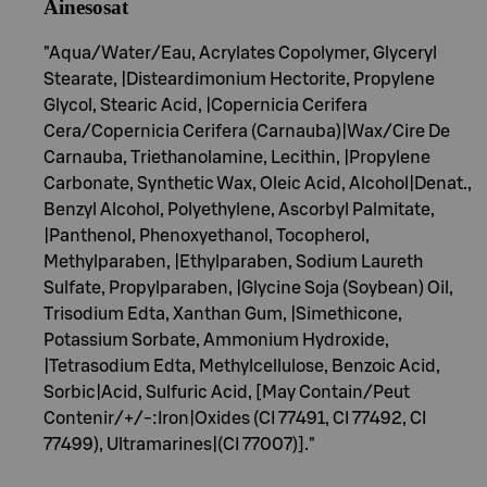
Ainesosat
"Aqua/Water/Eau, Acrylates Copolymer, Glyceryl
Stearate, |Disteardimonium Hectorite, Propylene
Glycol, Stearic Acid, |Copernicia Cerifera
Cera/Copernicia Cerifera (Carnauba)|Wax/Cire De
Carnauba, Triethanolamine, Lecithin, |Propylene
Carbonate, Synthetic Wax, Oleic Acid, Alcohol|Denat.,
Benzyl Alcohol, Polyethylene, Ascorbyl Palmitate,
|Panthenol, Phenoxyethanol, Tocopherol,
Methylparaben, |Ethylparaben, Sodium Laureth
Sulfate, Propylparaben, |Glycine Soja (Soybean) Oil,
Trisodium Edta, Xanthan Gum, |Simethicone,
Potassium Sorbate, Ammonium Hydroxide,
|Tetrasodium Edta, Methylcellulose, Benzoic Acid,
Sorbic|Acid, Sulfuric Acid, [May Contain/Peut
Contenir/+/-:Iron|Oxides (CI 77491, CI 77492, CI
77499), Ultramarines|(CI 77007)]."