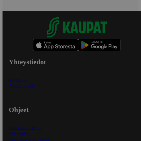
Yhteystiedot
Myymälät
Asiakaspalvelu
Ohjeet
Ensitilaajan ohjeet
Näin maksat
Näin tilaat ja muokkaat