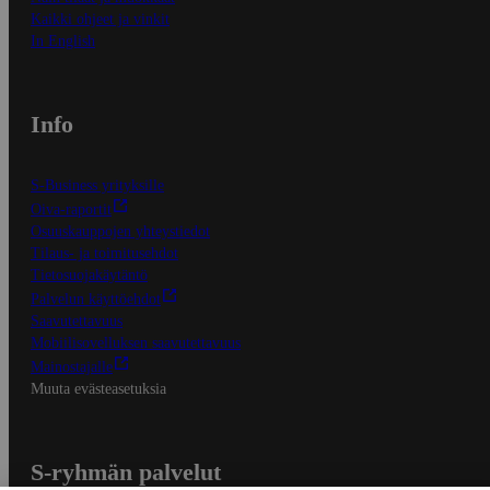
Kaikki ohjeet ja vinkit
In English
Info
S-Business yrityksille
Oiva-raportit
Osuuskauppojen yhteystiedot
Tilaus- ja toimitusehdot
Tietosuojakäytäntö
Palvelun käyttöehdot
Saavutettavuus
Mobiilisovelluksen saavutettavuus
Mainostajalle
Muuta evästeasetuksia
S-ryhmän palvelut