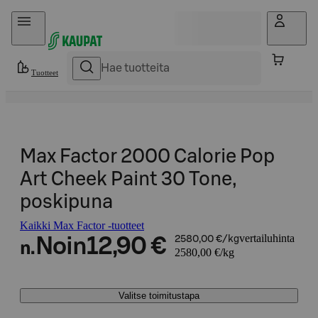
Hyppää sisältöön
Tuotteet
Max Factor 2000 Calorie Pop
Art Cheek Paint 30 Tone,
poskipuna
Kaikki Max Factor -tuotteet
vertailuhinta
Noin
12,90 €
2580,00 €/kg
n.
2580,00 €/kg
Valitse toimitustapa