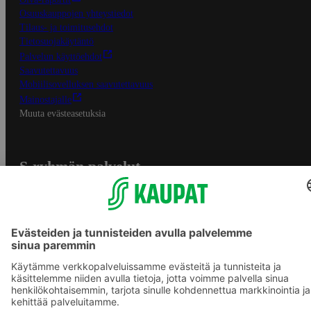
Osuuskauppojen yhteystiedot
Tilaus- ja toimitusehdot
Tietosuojakäytäntö
Palvelun käyttöehdot
Saavutettavuus
Mobiilisovelluksen saavutettavuus
Mainostajalle
Muuta evästeasetuksia
S-ryhmän palvelut
S-ryhmä
Asiakasomistajuus
Yhteishyvä Ruoka -sovellus
S-ostoslista -sovellus
Prisma.fi
Sokos.fi
S-Pankki