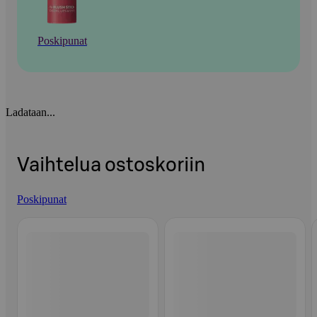
Poskipunat
Ladataan...
Vaihtelua ostoskoriin
Poskipunat
Ohita listaus