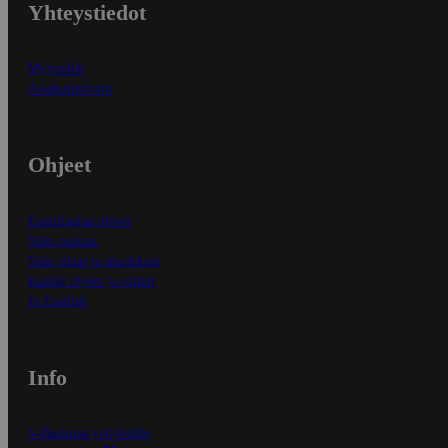
Yhteystiedot
Myymälät
Asiakaspalvelu
Ohjeet
Ensitilaajan ohjeet
Näin maksat
Näin tilaat ja muokkaat
Kaikki ohjeet ja vinkit
In English
Info
S-Business yrityksille