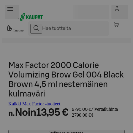
Hyppää sisältöön
Tuotteet
Max Factor 2000 Calorie
Volumizing Brow Gel 004 Black
Brown 4,5 ml nestemäinen
kulmaväri
Kaikki Max Factor -tuotteet
vertailuhinta
Noin
13,95 €
2790,00 €/l
n.
2790,00 €/l