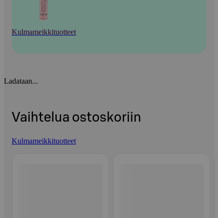
Kulmameikkituotteet
Ladataan...
Vaihtelua ostoskoriin
Kulmameikkituotteet
Ohita listaus