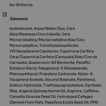
Iso-Britannia
Ainesosat
Isododecane, Aqua/Water/Eau, Cera
Alba/Beeswax/Cire d'abeille, Cera
Microcristallina/Microcrystalline Wax/Cire
Microcrystalline, Trimethylsiloxysilicate,
VP/Hexadecene Copolymer, Copernicia Cerifera
Cera/Copernicia Cerifera (Carnauba) Wax/Cire de
Carnauba, Quaternium-90 Bentonite, Paraffin,
Butylene Glycol, Polyglyceryl-3 Diisostearate,
Phenoxyethanol, Propylene Carbonate, Nylon-6,
Tocopheryl Acetate, Glyceryl Rosinate, Panthenol,
Sodium Hydroxide, Triethoxycaprylylsilane, Synthetic
Wax, Argania Spinosa Kernel Oil, Arginine, Caffeine,
Camellia Sinensis Seed Oil, Hydrolyzed Collagen
(Derived From Fish), Passiflora Edulis Seed Oil, PPG-