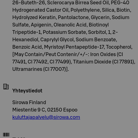
26-Buteth-26, Sclerocarya Birrea Seed Oil, PEG-40
Hydrogenated Castor Oil, Polyethylene, Silica, Biotin,
Hydrolyzed Keratin, Pantolactone, Glycerin, Sodium
Sulfate, Apigenin, Oleanolic Acid, Biotinoyl
Tripeptide-1, Potassium Sorbate, Sorbitol, 1, 2-
Hexanediol, Caprylyl Glycol, Sodium Benzoate,
Benzoic Acid, Myristoyl Pentapeptide-17, Tocopherol,
[May Contain/Peut Contenir/+/-: Iron Oxides (CI
77491, CI 77492, CI 77499), Titanium Dioxide (CI 77891),
Ultramarines (CI 77007)].
Yhteystiedot
Sirowa Finland
Miestentie 9 C, 02150 Espoo
kuluttajapalvelu@sirowa.com