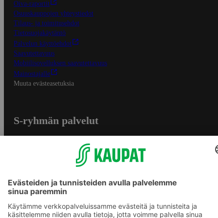
Oiva-raportit
Osuuskauppojen yhteystiedot
Tilaus- ja toimitusehdot
Tietosuojakäytäntö
Palvelun käyttöehdot
Saavutettavuus
Mobiilisovelluksen saavutettavuus
Mainostajalle
Muuta evästeasetuksia
S-ryhmän palvelut
S-ryhmä
Asiakasomistajuus
Yhteishyvä Ruoka -sovellus
S-ostoslista -sovellus
Prisma.fi
Sokos.fi
S-Pankki