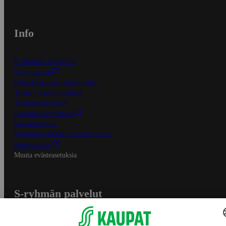
Info
S-Business yrityksille
Oiva-raportit
Osuuskauppojen yhteystiedot
Tilaus- ja toimitusehdot
Tietosuojakäytäntö
Palvelun käyttöehdot
Saavutettavuus
Mobiilisovelluksen saavutettavuus
Mainostajalle
Muuta evästeasetuksia
S-ryhmän palvelut
S-ryhmä