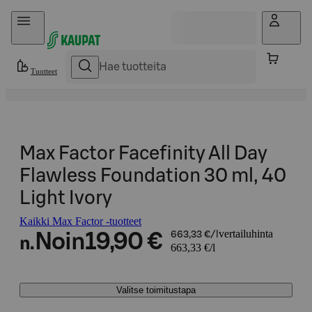
Hyppää sisältöön
Tuotteet
Max Factor Facefinity All Day
Flawless Foundation 30 ml, 40
Light Ivory
Kaikki Max Factor -tuotteet
vertailuhinta
Noin
19,90 €
663,33 €/l
n.
663,33 €/l
Valitse toimitustapa