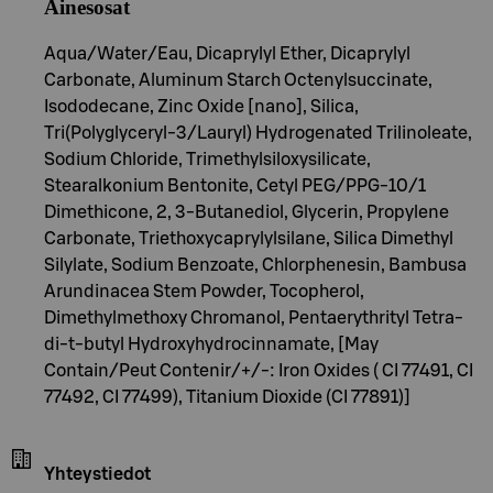
Ainesosat
Aqua/Water/Eau, Dicaprylyl Ether, Dicaprylyl
Carbonate, Aluminum Starch Octenylsuccinate,
Isododecane, Zinc Oxide [nano], Silica,
Tri(Polyglyceryl-3/Lauryl) Hydrogenated Trilinoleate,
Sodium Chloride, Trimethylsiloxysilicate,
Stearalkonium Bentonite, Cetyl PEG/PPG-10/1
Dimethicone, 2, 3-Butanediol, Glycerin, Propylene
Carbonate, Triethoxycaprylylsilane, Silica Dimethyl
Silylate, Sodium Benzoate, Chlorphenesin, Bambusa
Arundinacea Stem Powder, Tocopherol,
Dimethylmethoxy Chromanol, Pentaerythrityl Tetra-
di-t-butyl Hydroxyhydrocinnamate, [May
Contain/Peut Contenir/+/-: Iron Oxides ( CI 77491, CI
77492, CI 77499), Titanium Dioxide (CI 77891)]
Yhteystiedot