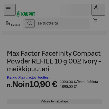
Hyppää sisältöön
Tuotteet
Max Factor Facefinity Compact
Powder REFILL 10 g 002 Ivory -
meikkipuuteri
Kaikki Max Factor -tuotteet
vertailuhinta
Noin
10,90 €
1090,00 €/l
n.
1090,00 €/l
Valitse toimitustapa