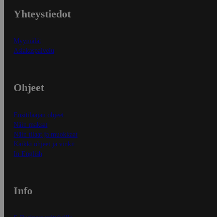
Yhteystiedot
Myymälät
Asiakaspalvelu
Ohjeet
Ensitilaajan ohjeet
Näin maksat
Näin tilaat ja muokkaat
Kaikki ohjeet ja vinkit
In English
Info