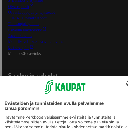
S-Business yrityksille
Oiva-raportit
Osuuskauppojen yhteystiedot
Tilaus- ja toimitusehdot
Tietosuojakäytäntö
Palvelun käyttöehdot
Saavutettavuus
Mobiilisovelluksen saavutettavuus
Mainostajalle
Muuta evästeasetuksia
S-ryhmän palvelut
S-ryhmä
Asiakasomistajuus
Yhteishyvä Ruoka -sovellus
S-ostoslista -sovellus
Prisma.fi
Sokos.fi