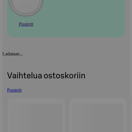
Puuterit
Ladataan...
Vaihtelua ostoskoriin
Puuterit
Ohita listaus