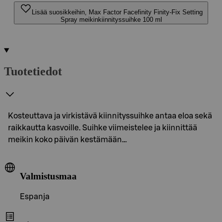
Lisää suosikkeihin, Max Factor Facefinity Finity-Fix Setting
Spray meikinkiinnityssuihke 100 ml
Tuotetiedot
Kosteuttava ja virkistävä kiinnityssuihke antaa eloa sekä
raikkautta kasvoille. Suihke viimeistelee ja kiinnittää
meikin koko päivän kestämään…
Valmistusmaa
Espanja