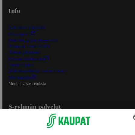
Info
S-Business yrityksille
Oiva-raportit
Osuuskauppojen yhteystiedot
Tilaus- ja toimitusehdot
Tietosuojakäytäntö
Palvelun käyttöehdot
Saavutettavuus
Mobiilisovelluksen saavutettavuus
Mainostajalle
Muuta evästeasetuksia
S-ryhmän palvelut
S-ryhmä
Asiakasomistajuus