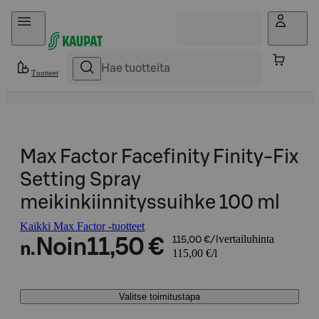
Hyppää sisältöön
Tuotteet
Max Factor Facefinity Finity-Fix
Setting Spray
meikinkiinnityssuihke 100 ml
Kaikki Max Factor -tuotteet
vertailuhinta
Noin
11,50 €
115,00 €/l
n.
115,00 €/l
Valitse toimitustapa