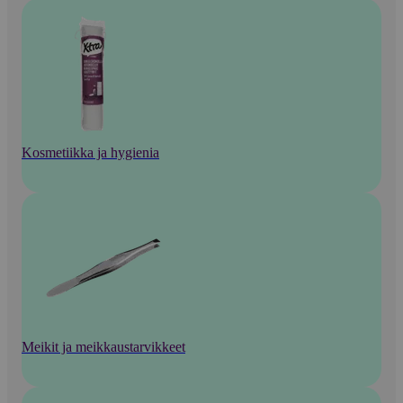
Kosmetiikka ja hygienia
Meikit ja meikkaustarvikkeet