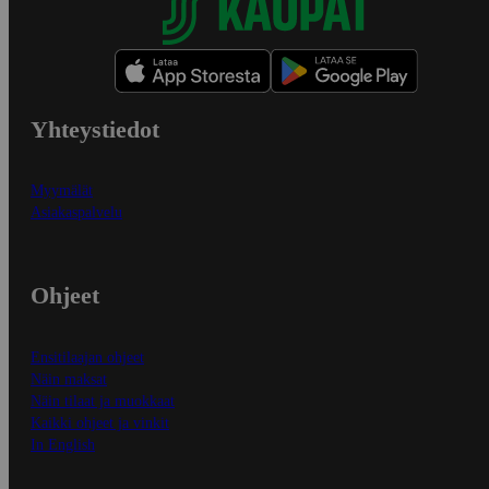
Yhteystiedot
Myymälät
Asiakaspalvelu
Ohjeet
Ensitilaajan ohjeet
Näin maksat
Näin tilaat ja muokkaat
Kaikki ohjeet ja vinkit
In English