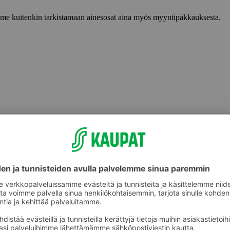
lemme kuitenkin tarkistamaan ainesosat aina myös myyntipakkauksesta.