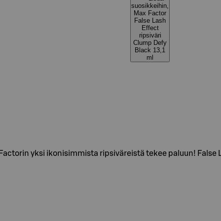
suosikkeihin,
Max Factor
False Lash
Effect
ripsiväri
Clump Defy
Black 13,1
ml
Factorin yksi ikonisimmista ripsiväreistä tekee paluun! Fals