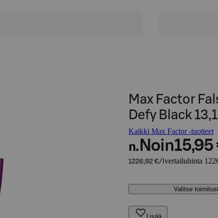
Max Factor Fal
Defy Black 13,1
Kaikki Max Factor -tuotteet
Noin
15,95
n.
vertailuhinta 122
1226,92 €/l
Valitse toimitu
Lisää