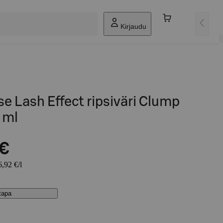
Kirjaudu
se Lash Effect ripsiväri Clump
 ml
 €
6,92 €/l
stapa