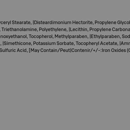
eryl Stearate, |Disteardimonium Hectorite, Propylene Glycol,
riethanolamine, Polyethylene, |Lecithin, Propylene Carbonate
enoxyethanol, Tocopherol, Methylparaben, |Ethylparaben, Sod
m, |Simethicone, Potassium Sorbate, Tocopheryl Acetate, |A
 Sulfuric Acid, [May Contain/Peut|Contenir/+/-:Iron Oxides (CI