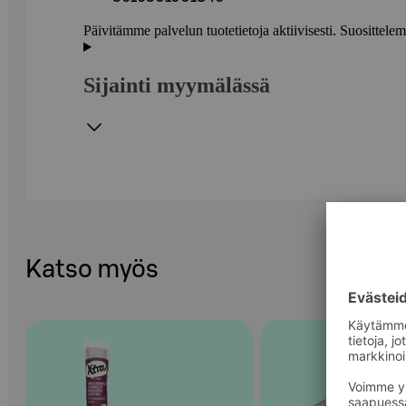
Päivitämme palvelun tuotetietoja aktiivisesti. Suositte
Sijainti myymälässä
Katso myös