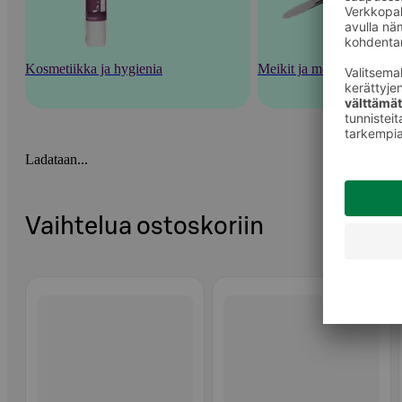
Kosmetiikka ja hygienia
Meikit ja meikkaustarvik
Ladataan...
Vaihtelua ostoskoriin
Ohita listaus