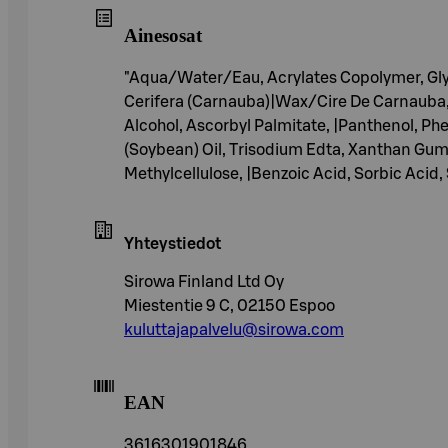
Ainesosat
"Aqua/Water/Eau, Acrylates Copolymer, Glyc
Cerifera (Carnauba)|Wax/Cire De Carnauba, T
Alcohol, Ascorbyl Palmitate, |Panthenol, Ph
(Soybean) Oil, Trisodium Edta, Xanthan Gu
Methylcellulose, |Benzoic Acid, Sorbic Acid,
Yhteystiedot
Sirowa Finland Ltd Oy
Miestentie 9 C, 02150 Espoo
kuluttajapalvelu@sirowa.com
EAN
3616301901846