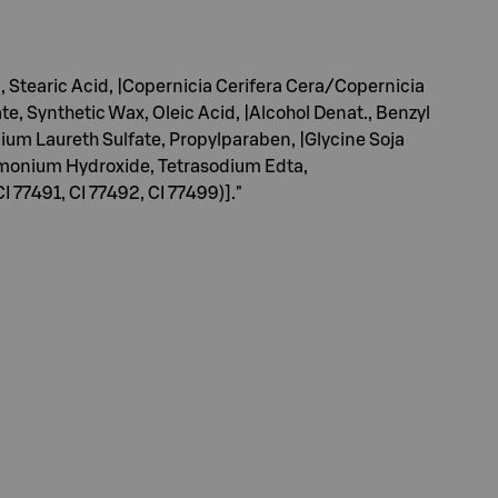
 Stearic Acid, |Copernicia Cerifera Cera/Copernicia
, Synthetic Wax, Oleic Acid, |Alcohol Denat., Benzyl
ium Laureth Sulfate, Propylparaben, |Glycine Soja
mmonium Hydroxide, Tetrasodium Edta,
 77491, CI 77492, CI 77499)]."