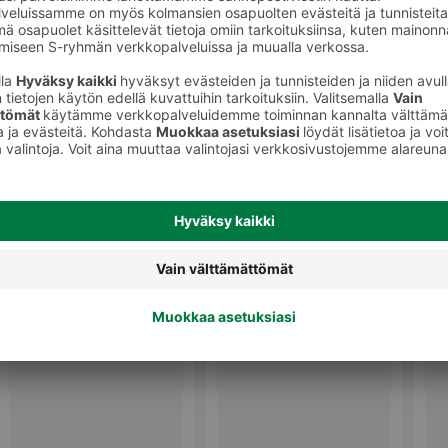
keet
Ripsivärit