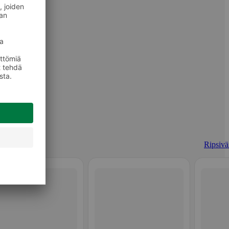
Ripsivär