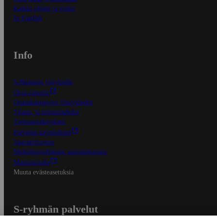
Kaikki ohjeet ja vinkit
In English
Info
S-Business yrityksille
Oiva-raportit
Osuuskauppojen yhteystiedot
Tilaus- ja toimitusehdot
Tietosuojakäytäntö
Palvelun käyttöehdot
Saavutettavuus
Mobiilisovelluksen saavutettavuus
Mainostajalle
Muuta evästeasetuksia
S-ryhmän palvelut