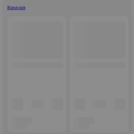
Ripsivärit
Ohita listaus