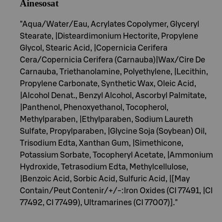
Ainesosat
"Aqua/Water/Eau, Acrylates Copolymer, Glyceryl
Stearate, |Disteardimonium Hectorite, Propylene
Glycol, Stearic Acid, |Copernicia Cerifera
Cera/Copernicia Cerifera (Carnauba)|Wax/Cire De
Carnauba, Triethanolamine, Polyethylene, |Lecithin,
Propylene Carbonate, Synthetic Wax, Oleic Acid,
|Alcohol Denat., Benzyl Alcohol, Ascorbyl Palmitate,
|Panthenol, Phenoxyethanol, Tocopherol,
Methylparaben, |Ethylparaben, Sodium Laureth
Sulfate, Propylparaben, |Glycine Soja (Soybean) Oil,
Trisodium Edta, Xanthan Gum, |Simethicone,
Potassium Sorbate, Tocopheryl Acetate, |Ammonium
Hydroxide, Tetrasodium Edta, Methylcellulose,
|Benzoic Acid, Sorbic Acid, Sulfuric Acid, |[May
Contain/Peut Contenir/+/-:Iron Oxides (CI 77491, |CI
77492, CI 77499), Ultramarines (CI 77007)]."