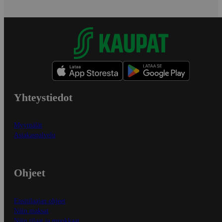
Yhteystiedot
Myymälät
Asiakaspalvelu
Ohjeet
Ensitilaajan ohjeet
Näin maksat
Näin tilaat ja muokkaat