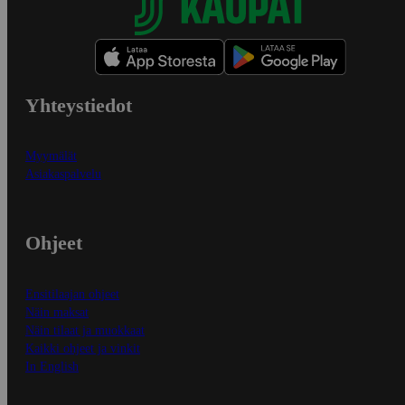
Yhteystiedot
Myymälät
Asiakaspalvelu
Ohjeet
Ensitilaajan ohjeet
Näin maksat
Näin tilaat ja muokkaat
Kaikki ohjeet ja vinkit
In English