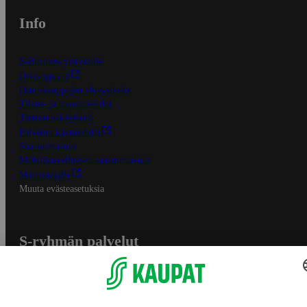
Info
S-Business yrityksille
Oiva-raportit
Osuuskauppojen yhteystiedot
Tilaus- ja toimitusehdot
Tietosuojakäytäntö
Palvelun käyttöehdot
Saavutettavuus
Mobiilisovelluksen saavutettavuus
Mainostajalle
Muuta evästeasetuksia
S-ryhmän palvelut
S-ryhmä
Asiakasomistajuus