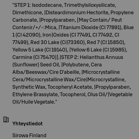
"STEP 1: Isododecane, Trimethylsiloxysilicate,
Dimethicone, |Disteardimonium Hectorite, Propylene
Carbonate, |Propylparaben, [May Contain/ Peut
Contenir/+/-:Mica, |Titanium Dioxide (CI 77891), Blue
1 (CI 42090), Iron|Oxides (CI 77491, CI 77492, CI
77499), Red 30 Lake (Ci|73360), Red 7 (CI 15850),
Yellow 5 Lake (CI 19140), |Yellow 6 Lake (CI 15985),
Carmine (CI 75470)].|STEP 2: Helianthus Annuus
(Sunflower) Seed Oil, |Polybutene, Cera
Alba/Beeswax/Cire D’abeille, |Microcrystalline
Cera/Microcrystalline Wax/Cire|Microcrystalline,
Synthetic Wax, Tocopheryl Acetate, |Propylparaben,
Ethylene Brassylate, Tocopherol, Olus Oil/|Vegetable
Oil/Huile Vegetale."
Yhteystiedot
Sirowa Finland