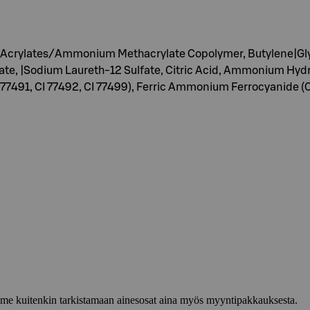
Acrylates/Ammonium Methacrylate Copolymer, Butylene|Glyco
ate, |Sodium Laureth-12 Sulfate, Citric Acid, Ammonium Hyd
77491, CI 77492, CI 77499), Ferric Ammonium Ferrocyanide (CI 
lemme kuitenkin tarkistamaan ainesosat aina myös myyntipakkauksesta.