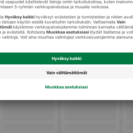
keet
Kulmameikkituotteet