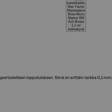
suosikkeihin,
Max Factor
Masterpiece
Brow Micro
Marker 050
Ash Brown
1,1 ml
kulmakynä
rtodellisen lopputuloksen. Siinä on erittäin tarkka 0,1 mm:n