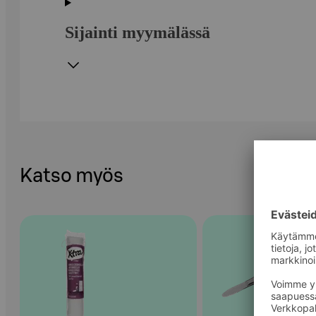
Sijainti myymälässä
Katso myös