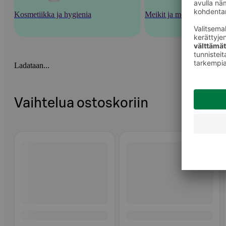
Kosmetiikka ja hygienia
Meikit ja meikkaustarvik
Ladataan...
Vaihtelua ostoskoriin
Ohita listaus