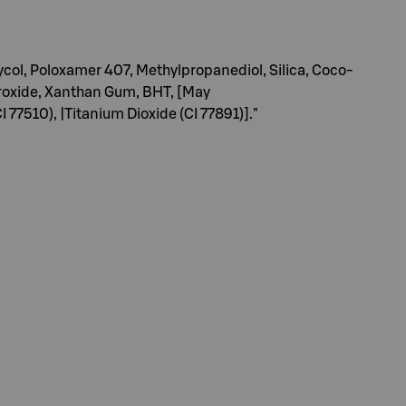
l, Poloxamer 407, Methylpropanediol, Silica, Coco-
roxide, Xanthan Gum, BHT, [May
77510), |Titanium Dioxide (CI 77891)]."