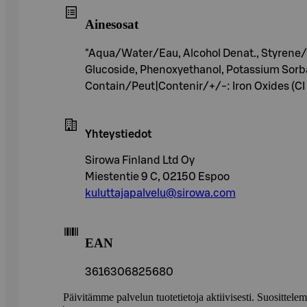
Ainesosat
"Aqua/Water/Eau, Alcohol Denat., Styrene/
Glucoside, Phenoxyethanol, Potassium Sorb
Contain/Peut|Contenir/+/-: Iron Oxides (CI 
Yhteystiedot
Sirowa Finland Ltd Oy
Miestentie 9 C, 02150 Espoo
kuluttajapalvelu@sirowa.com
EAN
3616306825680
Päivitämme palvelun tuotetietoja aktiivisesti. Suositte