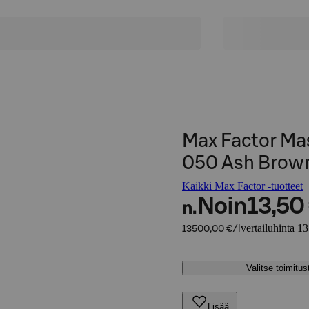
Max Factor Ma
050 Ash Brown
Kaikki Max Factor -tuotteet
Noin
13,50
n.
vertailuhinta 1
13500,00 €/l
Valitse toimitu
Lisää