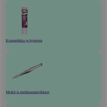
Kosmetiikka ja hygienia
Meikit ja meikkaustarvikkeet