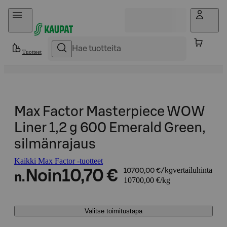
Hyppää sisältöön
Tuotteet
Max Factor Masterpiece WOW
Liner 1,2 g 600 Emerald Green,
silmänrajaus
Kaikki Max Factor -tuotteet
vertailuhinta
Noin
10,70 €
10700,00 €/kg
n.
10700,00 €/kg
Valitse toimitustapa