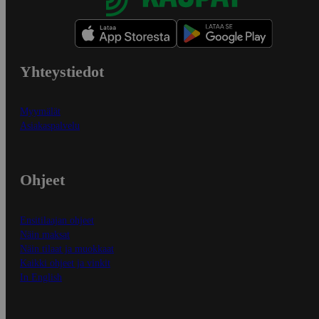
Yhteystiedot
Myymälät
Asiakaspalvelu
Ohjeet
Ensitilaajan ohjeet
Näin maksat
Näin tilaat ja muokkaat
Kaikki ohjeet ja vinkit
In English