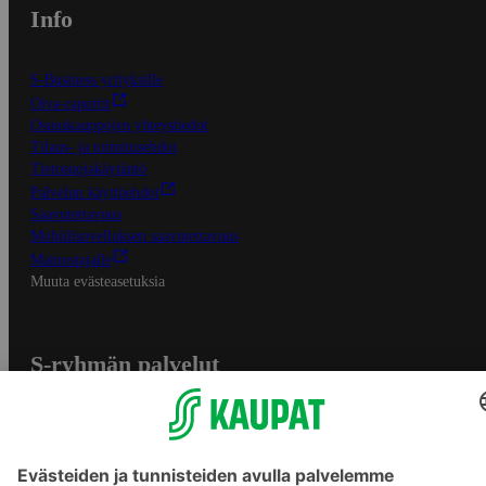
Info
S-Business yrityksille
Oiva-raportit
Osuuskauppojen yhteystiedot
Tilaus- ja toimitusehdot
Tietosuojakäytäntö
Palvelun käyttöehdot
Saavutettavuus
Mobiilisovelluksen saavutettavuus
Mainostajalle
Muuta evästeasetuksia
S-ryhmän palvelut
S-ryhmä
Asiakasomistajuus
Yhteishyvä Ruoka -sovellus