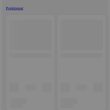
Poskipunat
Ohita listaus