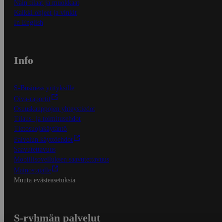
Näin tilaat ja muokkaat
Kaikki ohjeet ja vinkit
In English
Info
S-Business yrityksille
Oiva-raportit
Osuuskauppojen yhteystiedot
Tilaus- ja toimitusehdot
Tietosuojakäytäntö
Palvelun käyttöehdot
Saavutettavuus
Mobiilisovelluksen saavutettavuus
Mainostajalle
Muuta evästeasetuksia
S-ryhmän palvelut