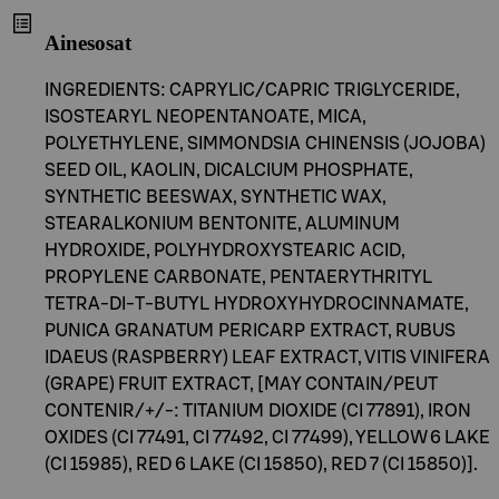
Ainesosat
INGREDIENTS: CAPRYLIC/CAPRIC TRIGLYCERIDE,
ISOSTEARYL NEOPENTANOATE, MICA,
POLYETHYLENE, SIMMONDSIA CHINENSIS (JOJOBA)
SEED OIL, KAOLIN, DICALCIUM PHOSPHATE,
SYNTHETIC BEESWAX, SYNTHETIC WAX,
STEARALKONIUM BENTONITE, ALUMINUM
HYDROXIDE, POLYHYDROXYSTEARIC ACID,
PROPYLENE CARBONATE, PENTAERYTHRITYL
TETRA-DI-T-BUTYL HYDROXYHYDROCINNAMATE,
PUNICA GRANATUM PERICARP EXTRACT, RUBUS
IDAEUS (RASPBERRY) LEAF EXTRACT, VITIS VINIFERA
(GRAPE) FRUIT EXTRACT, [MAY CONTAIN/PEUT
CONTENIR/+/-: TITANIUM DIOXIDE (CI 77891), IRON
OXIDES (CI 77491, CI 77492, CI 77499), YELLOW 6 LAKE
(CI 15985), RED 6 LAKE (CI 15850), RED 7 (CI 15850)].