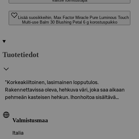
Valitse toimitustapa
Lisää suosikkeihin, Max Factor Miracle Pure Luminous Touch
Multi-use Balm 30 Blushing Petal 6 g korostuspuikko
Tuotetiedot
"Korkeakiiltoinen, lasimainen lopputulos.
Rakennettavissa oleva, hehkuva väri, joka saa aikaan
pehmeän kasteisen hehkun. Ihonhoitoa sisältävä…
Valmistusmaa
Italia