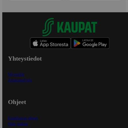
Yhteystiedot
Myymälät
Asiakaspalvelu
Ohjeet
Ensitilaajan ohjeet
Näin maksat