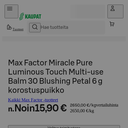
Hyppää sisältöön
Tuotteet
Max Factor Miracle Pure
Luminous Touch Multi-use
Balm 30 Blushing Petal 6 g
korostuspuikko
Kaikki Max Factor -tuotteet
vertailuhinta
Noin
15,90 €
2650,00 €/kg
n.
2650,00 €/kg