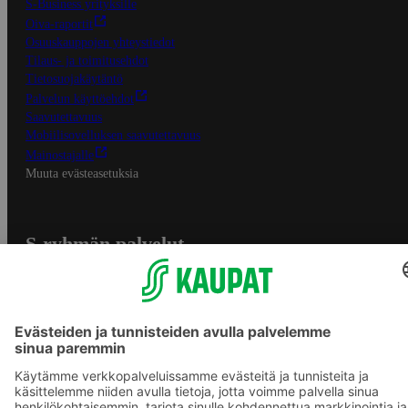
S-Business yrityksille
Oiva-raportit
Osuuskauppojen yhteystiedot
Tilaus- ja toimitusehdot
Tietosuojakäytäntö
Palvelun käyttöehdot
Saavutettavuus
Mobiilisovelluksen saavutettavuus
Mainostajalle
Muuta evästeasetuksia
S-ryhmän palvelut
S-ryhmä
Asiakasomistajuus
Yhteishyvä Ruoka -sovellus
S-ostoslista -sovellus
Prisma.fi
Sokos.fi