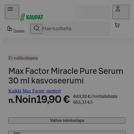
Hyppää sisältöön
Tuotteet
Ei valikoimassa
Max Factor Miracle Pure Serum
30 ml kasvoseerumi
Kaikki Max Factor -tuotteet
vertailuhinta
Noin
19,90 €
663,33 €/l
n.
663,33 €/l
Valitse toimitustapa