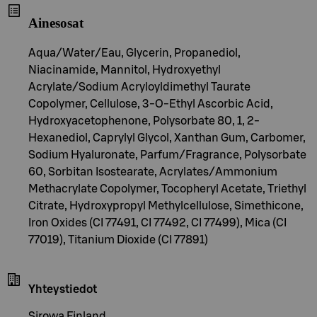
Ainesosat
Aqua/Water/Eau, Glycerin, Propanediol,
Niacinamide, Mannitol, Hydroxyethyl
Acrylate/Sodium Acryloyldimethyl Taurate
Copolymer, Cellulose, 3-O-Ethyl Ascorbic Acid,
Hydroxyacetophenone, Polysorbate 80, 1, 2-
Hexanediol, Caprylyl Glycol, Xanthan Gum, Carbomer,
Sodium Hyaluronate, Parfum/Fragrance, Polysorbate
60, Sorbitan Isostearate, Acrylates/Ammonium
Methacrylate Copolymer, Tocopheryl Acetate, Triethyl
Citrate, Hydroxypropyl Methylcellulose, Simethicone,
Iron Oxides (CI 77491, CI 77492, CI 77499), Mica (CI
77019), Titanium Dioxide (CI 77891)
Yhteystiedot
Sirowa Finland