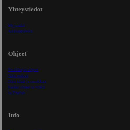
Yhteystiedot
Myymälät
Asiakaspalvelu
Ohjeet
Ensitilaajan ohjeet
Näin maksat
Näin tilaat ja muokkaat
Kaikki ohjeet ja vinkit
In English
Info