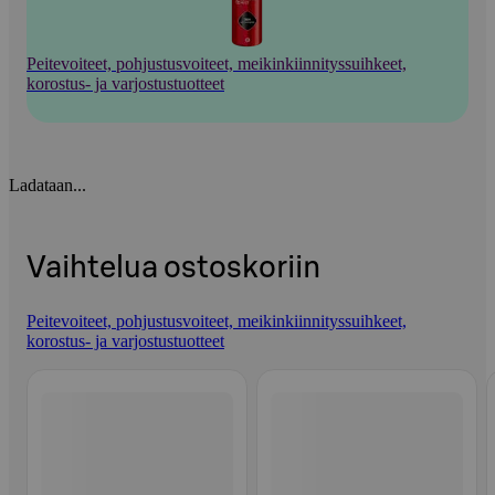
Peitevoiteet, pohjustusvoiteet, meikinkiinnityssuihkeet,
korostus- ja varjostustuotteet
Ladataan...
Vaihtelua ostoskoriin
Peitevoiteet, pohjustusvoiteet, meikinkiinnityssuihkeet,
korostus- ja varjostustuotteet
Ohita listaus