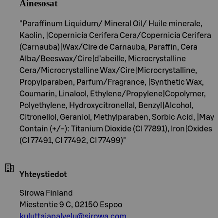
Ainesosat
"Paraffinum Liquidum/ Mineral Oil/ Huile minerale,
Kaolin, |Copernicia Cerifera Cera/Copernicia Cerifera
(Carnauba)|Wax/Cire de Carnauba, Paraffin, Cera
Alba/Beeswax/Cire|d’abeille, Microcrystalline
Cera/Microcrystalline Wax/Cire|Microcrystalline,
Propylparaben, Parfum/Fragrance, |Synthetic Wax,
Coumarin, Linalool, Ethylene/Propylene|Copolymer,
Polyethylene, Hydroxycitronellal, Benzyl|Alcohol,
Citronellol, Geraniol, Methylparaben, Sorbic Acid, |May
Contain (+/-): Titanium Dioxide (CI 77891), Iron|Oxides
(CI 77491, CI 77492, CI 77499)"
Yhteystiedot
Sirowa Finland
Miestentie 9 C, 02150 Espoo
kuluttajapalvelu@sirowa.com