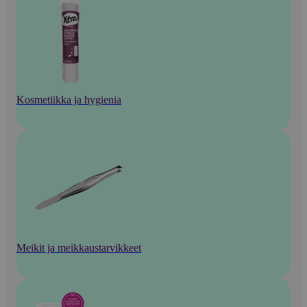
Kosmetiikka ja hygienia
Meikit ja meikkaustarvikkeet