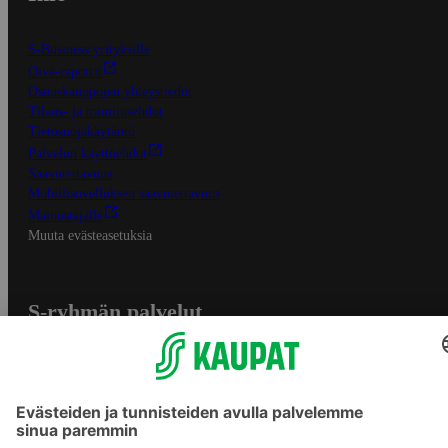
S-Business yrityksille
Oiva-raportit
Osuuskauppojen yhteystiedot
Tilaus- ja toimitusehdot
Tietosuojakäytäntö
Palvelun käyttöehdot
Saavutettavuus
Mobiilisovelluksen saavutettavuus
Mainostajalle
Muuta evästeasetuksia
S-ryhmän palvelut
S-ryhmä
Asiakasomistajuus
Yhteishyvä Ruoka -sovellus
S-ostoslista -sovellus