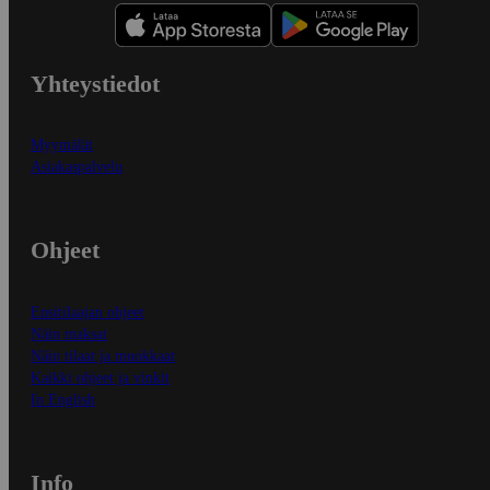
Yhteystiedot
Myymälät
Asiakaspalvelu
Ohjeet
Ensitilaajan ohjeet
Näin maksat
Näin tilaat ja muokkaat
Kaikki ohjeet ja vinkit
In English
Info