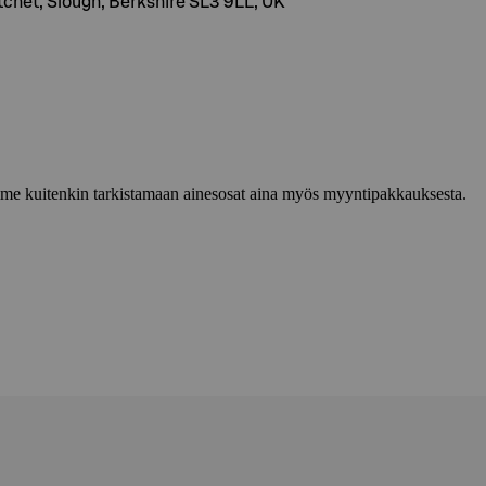
tchet, Slough, Berkshire SL3 9LL, UK
lemme kuitenkin tarkistamaan ainesosat aina myös myyntipakkauksesta.