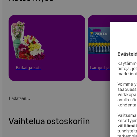
Kukat ja koti
Lamput ja paristot
Ladataan...
Vaihtelua ostoskoriin