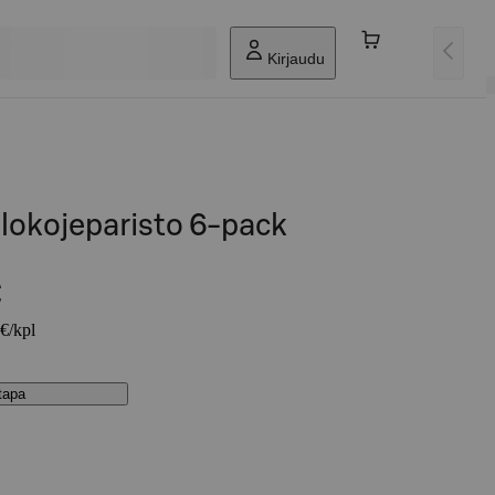
Kirjaudu
lokojeparisto 6-pack
€
 €/kpl
stapa