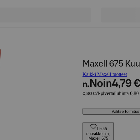
Maxell 675 Kuu
Kaikki Maxell-tuotteet
Noin
4,79 
n.
vertailuhinta 0,80
0,80 €/kpl
Valitse toimitu
Lisää
suosikkeihin,
Maxell 675