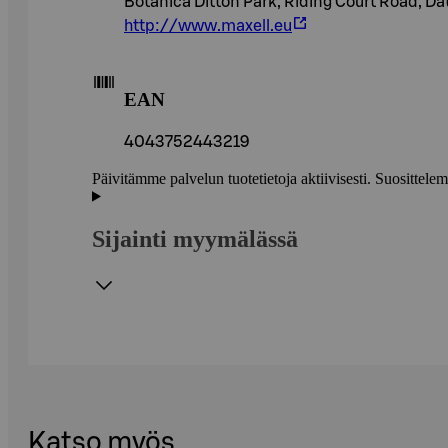
Botanica Ditton Park, Riding Court Road, Da
http://www.maxell.eu
EAN
4043752443219
Päivitämme palvelun tuotetietoja aktiivisesti. Suositte
Sijainti myymälässä
Katso myös