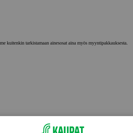
lemme kuitenkin tarkistamaan ainesosat aina myös myyntipakkauksesta.