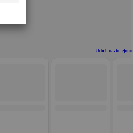
Urheiluravinnejuom