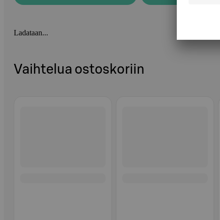
Ladataan...
Vaihtelua ostoskoriin
Ohita listaus