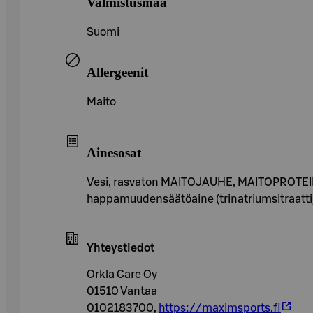
Valmistusmaa
Suomi
Allergeenit
Maito
Ainesosat
Vesi, rasvaton MAITOJAUHE, MAITOPROTEIINI, 
happamuudensäätöaine (trinatriumsitraatti), 
Yhteystiedot
Orkla Care Oy
01510 Vantaa
0102183700,
https://maximsports.fi