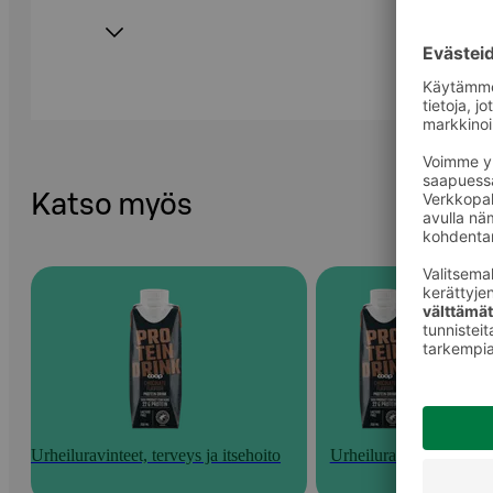
Katso myös
Urheiluravinteet, terveys ja itsehoito
Urheiluravinteet