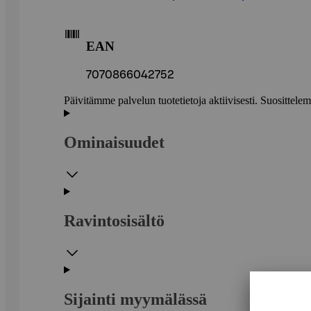
EAN
7070866042752
Päivitämme palvelun tuotetietoja aktiivisesti. Suositte
Ominaisuudet
Ravintosisältö
Sijainti myymälässä