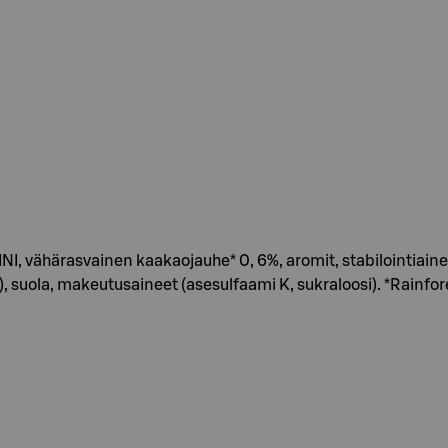
vähärasvainen kaakaojauhe* 0, 6%, aromit, stabilointiaineet
suola, makeutusaineet (asesulfaami K, sukraloosi). *Rainforest 