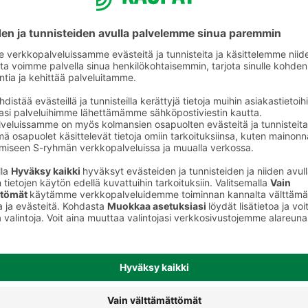
Urheiluravinnejuomat