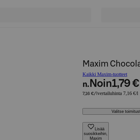
Maxim Chocola
Kaikki Maxim-tuotteet
Noin
1,79 €
n.
vertailuhinta 7,16 €/l
7,16 €/l
Valitse toimitu
Lisää
suosikkeihin,
Maxim