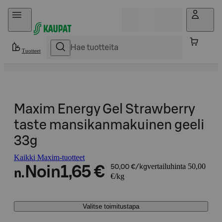
Hyppää sisältöön
Tuotteet
Maxim Energy Gel Strawberry
taste mansikanmakuinen geeli
33g
Kaikki Maxim-tuotteet
vertailuhinta 50,00
Noin
1,65 €
50,00 €/kg
n.
€/kg
Valitse toimitustapa