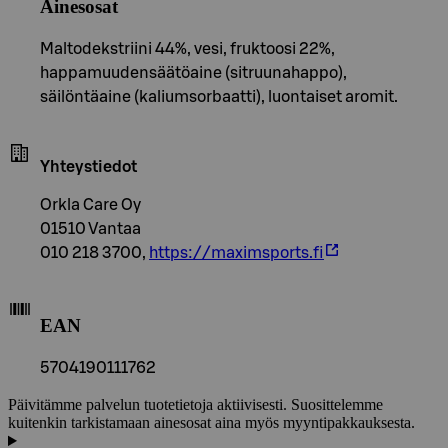
Ainesosat
Maltodekstriini 44%, vesi, fruktoosi 22%,
happamuudensäätöaine (sitruunahappo),
säilöntäaine (kaliumsorbaatti), luontaiset aromit.
Yhteystiedot
Orkla Care Oy
01510 Vantaa
010 218 3700,
https://maximsports.fi
EAN
5704190111762
Päivitämme palvelun tuotetietoja aktiivisesti. Suosittelemme
kuitenkin tarkistamaan ainesosat aina myös myyntipakkauksesta.