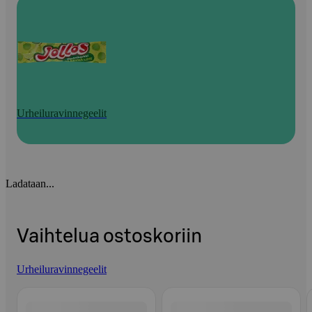
Urheiluravinnegeelit
Ladataan...
Vaihtelua ostoskoriin
Urheiluravinnegeelit
Ohita listaus