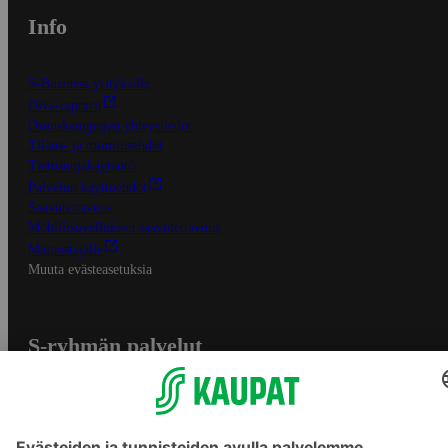
Info
S-Business yrityksille
Oiva-raportit
Osuuskauppojen yhteystiedot
Tilaus- ja toimitusehdot
Tietosuojakäytäntö
Palvelun käyttöehdot
Saavutettavuus
Mobiilisovelluksen saavutettavuus
Mainostajalle
Muuta evästeasetuksia
S-ryhmän palvelut
S-ryhmä
Asiakasomistajuus
Yhteishyvä Ruoka -sovellus