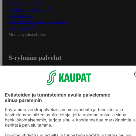
Tietosuojakäytäntö
Palvelun käyttöehdot
Saavutettavuus
Mobiilisovelluksen saavutettavuus
Mainostajalle
Muuta evästeasetuksia
S-ryhmän palvelut
S-ryhmä
Asiakasomistajuus
Yhteishyvä Ruoka -sovellus
S-ostoslista -sovellus
Prisma.fi
Sokos.fi
S-Pankki
Yhteishyvä
Sokos Hotels
Raflaamo