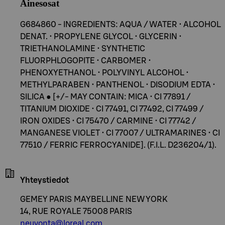
Ainesosat
G684860 - INGREDIENTS: AQUA / WATER • ALCOHOL
DENAT. • PROPYLENE GLYCOL • GLYCERIN •
TRIETHANOLAMINE • SYNTHETIC
FLUORPHLOGOPITE • CARBOMER •
PHENOXYETHANOL • POLYVINYL ALCOHOL •
METHYLPARABEN • PANTHENOL • DISODIUM EDTA •
SILICA ● [+/- MAY CONTAIN: MICA • CI 77891 /
TITANIUM DIOXIDE • CI 77491, CI 77492, CI 77499 /
IRON OXIDES • CI 75470 / CARMINE • CI 77742 /
MANGANESE VIOLET • CI 77007 / ULTRAMARINES • CI
77510 / FERRIC FERROCYANIDE]. (F.I.L. D236204/1).
Yhteystiedot
GEMEY PARIS MAYBELLINE NEW YORK
14, RUE ROYALE 75008 PARIS
neuvonta@loreal.com