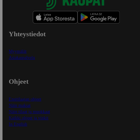
Yhteystiedot
Myymälät
Asiakaspalvelu
Ohjeet
Ensitilaajan ohjeet
Näin maksat
Näin tilaat ja muokkaat
Kaikki ohjeet ja vinkit
In English