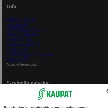
Info
S-Business yrityksille
Oiva-raportit
Osuuskauppojen yhteystiedot
Tilaus- ja toimitusehdot
Tietosuojakäytäntö
Palvelun käyttöehdot
Saavutettavuus
Mobiilisovelluksen saavutettavuus
Mainostajalle
Muuta evästeasetuksia
S-ryhmän palvelut
S-ryhmä
Asiakasomistajuus
Yhteishyvä Ruoka -sovellus