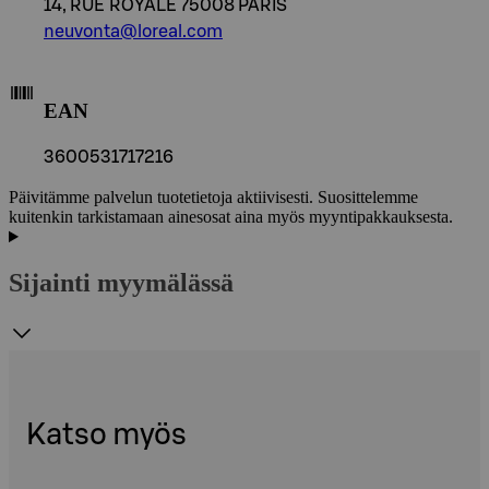
14, RUE ROYALE 75008 PARIS
neuvonta@loreal.com
EAN
3600531717216
Päivitämme palvelun tuotetietoja aktiivisesti. Suosittelemme
kuitenkin tarkistamaan ainesosat aina myös myyntipakkauksesta.
Sijainti myymälässä
Katso myös