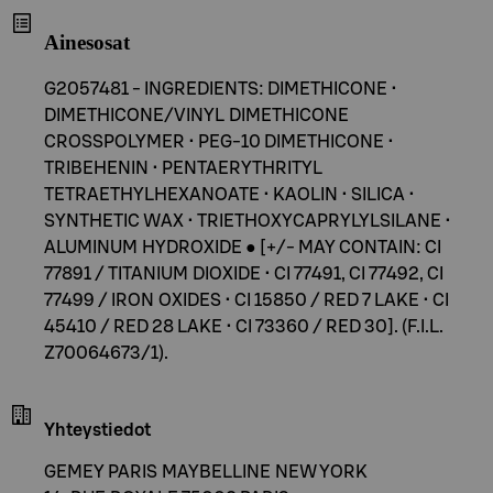
Ainesosat
G2057481 - INGREDIENTS: DIMETHICONE •
DIMETHICONE/VINYL DIMETHICONE
CROSSPOLYMER • PEG-10 DIMETHICONE •
TRIBEHENIN • PENTAERYTHRITYL
TETRAETHYLHEXANOATE • KAOLIN • SILICA •
SYNTHETIC WAX • TRIETHOXYCAPRYLYLSILANE •
ALUMINUM HYDROXIDE ● [+/- MAY CONTAIN: CI
77891 / TITANIUM DIOXIDE • CI 77491, CI 77492, CI
77499 / IRON OXIDES • CI 15850 / RED 7 LAKE • CI
45410 / RED 28 LAKE • CI 73360 / RED 30]. (F.I.L.
Z70064673/1).
Yhteystiedot
GEMEY PARIS MAYBELLINE NEW YORK