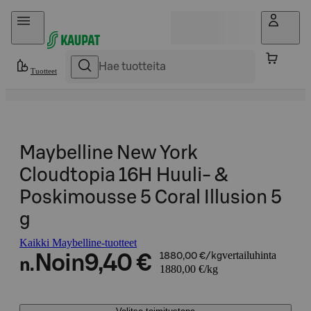
Hyppää sisältöön
Tuotteet
Maybelline New York
Cloudtopia 16H Huuli- &
Poskimousse 5 Coral Illusion 5
g
Kaikki Maybelline-tuotteet
vertailuhinta
Noin
9,40 €
1880,00 €/kg
n.
1880,00 €/kg