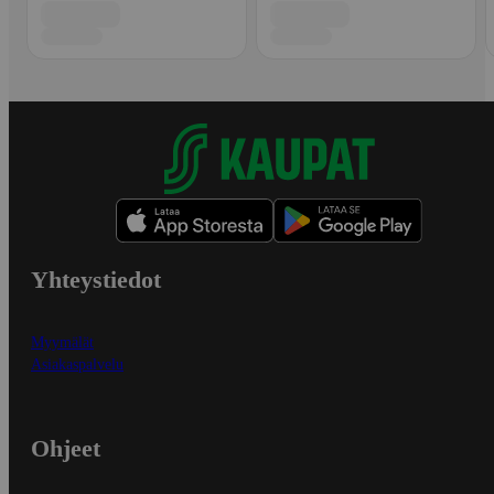
Yhteystiedot
Myymälät
Asiakaspalvelu
Ohjeet