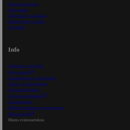
Ensitilaajan ohjeet
Näin maksat
Näin tilaat ja muokkaat
Kaikki ohjeet ja vinkit
In English
Info
S-Business yrityksille
Oiva-raportit
Osuuskauppojen yhteystiedot
Tilaus- ja toimitusehdot
Tietosuojakäytäntö
Palvelun käyttöehdot
Saavutettavuus
Mobiilisovelluksen saavutettavuus
Mainostajalle
Muuta evästeasetuksia