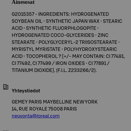
Ainesosat
G2015357 - INGREDIENTS: HYDROGENATED
SOYBEAN OIL • SYNTHETIC JAPAN WAX • STEARIC
ACID • SYNTHETIC FLUORPHLOGOPITE •
HYDROGENATED COCO-GLYCERIDES • ZINC
STEARATE • POLYGLYCERYL-2 TRIISOSTEARATE •
MYRISTYL MYRISTATE • POLYHYDROXYSTEARIC
ACID • TOCOPHEROL ? [+/- MAY CONTAIN: CI 77491,
CI 77492, CI 77499 / IRON OXIDES • CI 77891 /
TITANIUM DIOXIDE]. (F.I.L. Z233266/2).
Yhteystiedot
GEMEY PARIS MAYBELLINE NEW YORK
14, RUE ROYALE 75008 PARIS
neuvonta@loreal.com