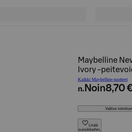
Maybelline New
Ivory -peitevo
Kaikki Maybelline-tuotteet
Noin
8,70 
n.
Valitse toimitu
Lisää
suosikkeihin,