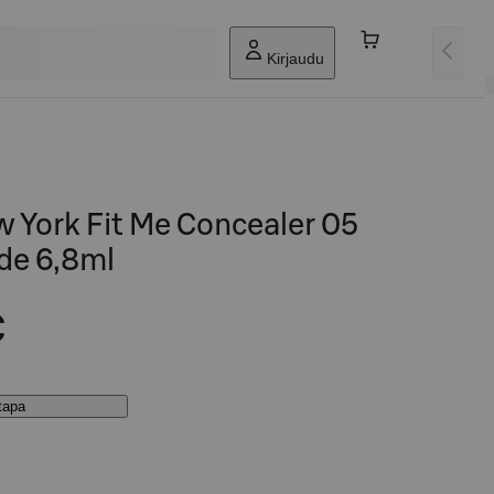
Kirjaudu
 York Fit Me Concealer 05
ide 6,8ml
€
stapa