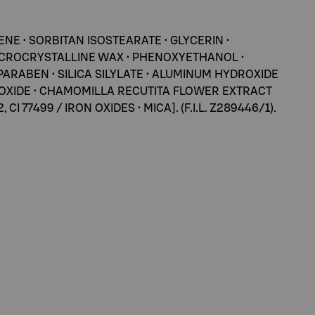
E • SORBITAN ISOSTEARATE • GLYCERIN •
 MICROCRYSTALLINE WAX • PHENOXYETHANOL •
ARABEN • SILICA SILYLATE • ALUMINUM HYDROXIDE
IN OXIDE • CHAMOMILLA RECUTITA FLOWER EXTRACT
CI 77499 / IRON OXIDES • MICA]. (F.I.L. Z289446/1).