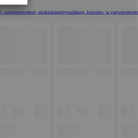
t, pohjustusvoiteet, meikinkiinnityssuihkeet, korostus- ja varjostustuotte