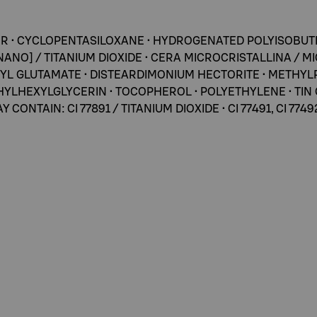
ER • CYCLOPENTASILOXANE • HYDROGENATED POLYISOBUTEN
[NANO] / TITANIUM DIOXIDE • CERA MICROCRISTALLINA /
L GLUTAMATE • DISTEARDIMONIUM HECTORITE • METHYLP
 ETHYLHEXYLGLYCERIN • TOCOPHEROL • POLYETHYLENE • T
NTAIN: CI 77891 / TITANIUM DIOXIDE • CI 77491, CI 77492, 