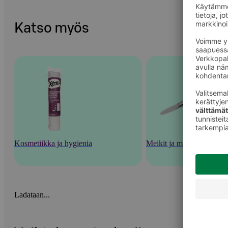
Katso myös
Kosmetiikka ja hygienia
Meikit ja meikkaustarvik
Ladataan...