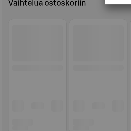
Vaihtelua ostoskoriin
Ohita listaus