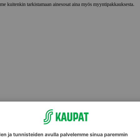
lemme kuitenkin tarkistamaan ainesosat aina myös myyntipakkauksesta.