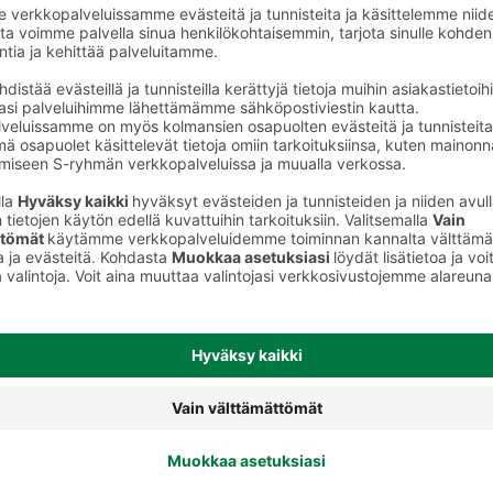
Peitevoiteet, pohjustusvoiteet,
keet
meikinkiinnityssuihkeet, korostus- ja
varjostustuotteet