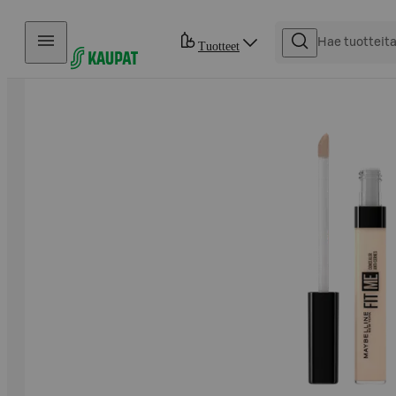
Hyppää sisältöön
Tuotteet