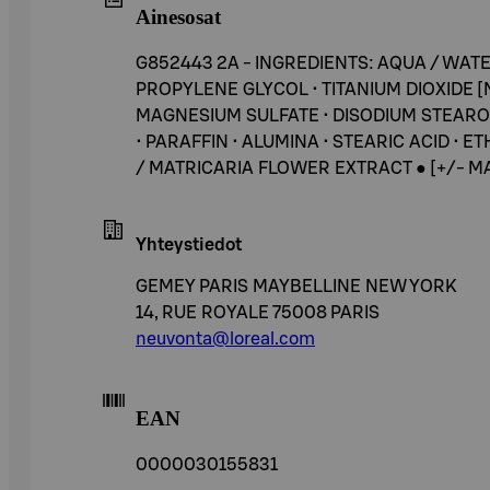
Ainesosat
G852443 2A - INGREDIENTS: AQUA / WAT
PROPYLENE GLYCOL • TITANIUM DIOXIDE 
MAGNESIUM SULFATE • DISODIUM STEAROY
• PARAFFIN • ALUMINA • STEARIC ACID •
/ MATRICARIA FLOWER EXTRACT ● [+/- MAY CO
Yhteystiedot
GEMEY PARIS MAYBELLINE NEW YORK
14, RUE ROYALE 75008 PARIS
neuvonta@loreal.com
EAN
0000030155831