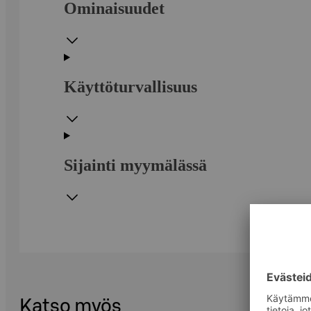
Ominaisuudet
Käyttöturvallisuus
Sijainti myymälässä
Katso myös