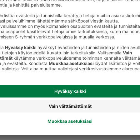
keet
Puuterit