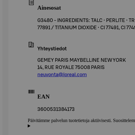
Ainesosat
G3480 - INGREDIENTS: TALC • PERLITE • 
77891 / TITANIUM DIOXIDE • CI 77491, CI 774
Yhteystiedot
GEMEY PARIS MAYBELLINE NEW YORK
14, RUE ROYALE 75008 PARIS
neuvonta@loreal.com
EAN
3600531384173
Päivitämme palvelun tuotetietoja aktiivisesti. Suositte