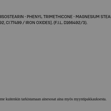
TRIISOSTEARIN • PHENYL TRIMETHICONE • MAGNESIUM STEA
92, CI 77499 / IRON OXIDES]. (F.I.L. D166492/3).
lemme kuitenkin tarkistamaan ainesosat aina myös myyntipakkauksesta.