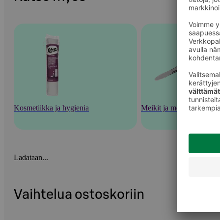
Kosmetiikka ja hygienia
Meikit ja meikkaustarvik
Ladataan...
Vaihtelua ostoskoriin