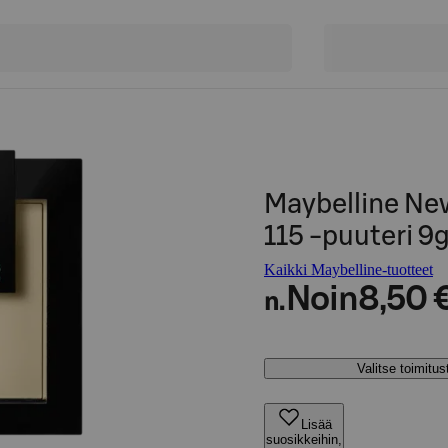
Maybelline New
115 -puuteri 9
Kaikki Maybelline-tuotteet
Noin
8,50 
n.
Valitse toimitu
Lisää
suosikkeihin,