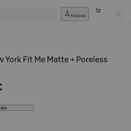
Kirjaudu
 York Fit Me Matte + Poreless
g
€
stapa