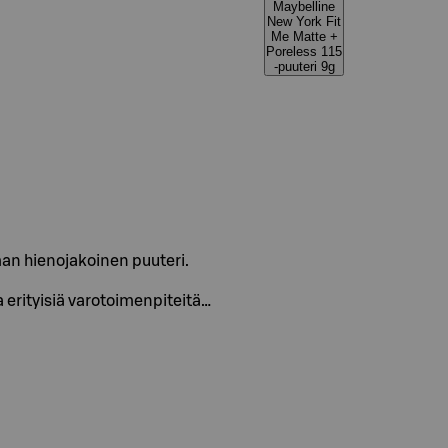
Maybelline
New York Fit
Me Matte +
Poreless 115
-puuteri 9g
an hienojakoinen puuteri.
erityisiä varotoimenpiteitä…