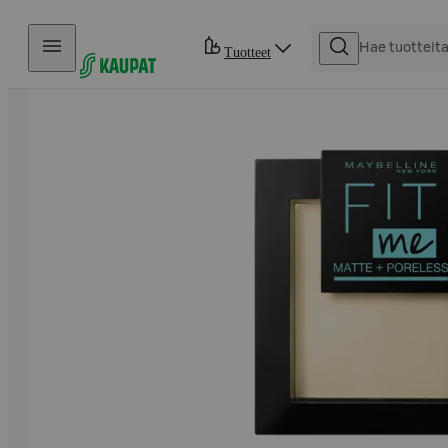
Hyppää sisältöön
Tuotteet