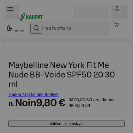
Hyppää sisältöön
Tuotteet
Maybelline New York Fit Me
Nude BB-Voide SPF50 20 30
ml
Kaikki Maybelline-tuotteet
vertailuhinta
Noin
9,80 €
9800,00 €/l
n.
9800,00 €/l
Valitse toimitustapa