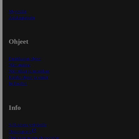
Myymälät
Asiakaspalvelu
Ohjeet
Ensitilaajan ohjeet
Näin maksat
Näin tilaat ja muokkaat
Kaikki ohjeet ja vinkit
In English
Info
S-Business yrityksille
Oiva-raportit
Osuuskauppojen yhteystiedot