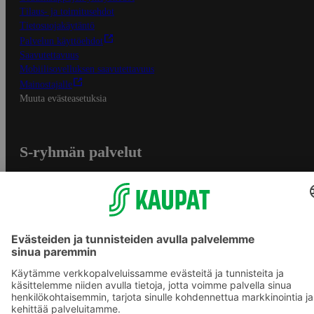
Tilaus- ja toimitusehdot
Tietosuojakäytäntö
Palvelun käyttöehdot
Saavutettavuus
Mobiilisovelluksen saavutettavuus
Mainostajalle
Muuta evästeasetuksia
S-ryhmän palvelut
S-ryhmä
Asiakasomistajuus
Yhteishyvä Ruoka -sovellus
S-ostoslista -sovellus
Prisma.fi
Sokos.fi
S-Pankki
Yhteishyvä