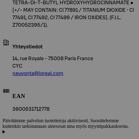
TETRA-DI-T-BUTYL HYDROXYHYDROCINNAMATE ●
[+/- MAY CONTAIN: CI 77891 / TITANIUM DIOXIDE • CI
77491, CI 77492, CI 77499 / IRON OXIDES]. (F.I.L.
Z70052395/1).
Yhteystiedot
14, rue Royale - 75008 Paris France
CYC
neuvonta@loreal.com
EAN
3600531712778
Päivitämme palvelun tuotetietoja aktiivisesti. Suosittelemme
kuitenkin tarkistamaan ainesosat aina myös myyntipakkauksesta.