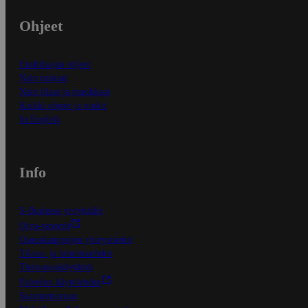
Ohjeet
Ensitilaajan ohjeet
Näin maksat
Näin tilaat ja muokkaat
Kaikki ohjeet ja vinkit
In English
Info
S-Business yrityksille
Oiva-raportit
Osuuskauppojen yhteystiedot
Tilaus- ja toimitusehdot
Tietosuojakäytäntö
Palvelun käyttöehdot
Saavutettavuus