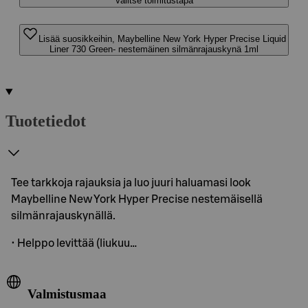
Valitse toimitustapa
Lisää suosikkeihin, Maybelline New York Hyper Precise Liquid
Liner 730 Green- nestemäinen silmänrajauskynä 1ml
Tuotetiedot
Tee tarkkoja rajauksia ja luo juuri haluamasi look
Maybelline New York Hyper Precise nestemäisellä
silmänrajauskynällä.
• Helppo levittää (liukuu…
Valmistusmaa