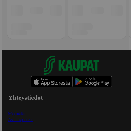
Yhteystiedot
Myymälät
Asiakaspalvelu