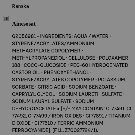
Ranska
Ainesosat
G2056981 - INGREDIENTS: AQUA / WATER •
STYRENE/ACRYLATES/AMMONIUM
METHACRYLATE COPOLYMER •
METHYLPROPANEDIOL • CELLULOSE • POLOXAMER
188 • COCO-GLUCOSIDE • PEG-60 HYDROGENATED
CASTOR OIL • PHENOXYETHANOL •
STYRENE/ACRYLATES COPOLYMER • POTASSIUM
SORBATE • CITRIC ACID • SODIUM BENZOATE •
CAPRYLYL GLYCOL • SODIUM LAURETH SULFATE •
SODIUM LAURYL SULFATE • SODIUM
DEHYDROACETATE ● [+/- MAY CONTAIN: CI 77491, CI
77492, CI 77499 / IRON OXIDES • CI 77891 / TITANIUM
DIOXIDE • CI 77510 / FERRIC AMMONIUM
FERROCYANIDE]. (F.I.L. Z70027724/1).