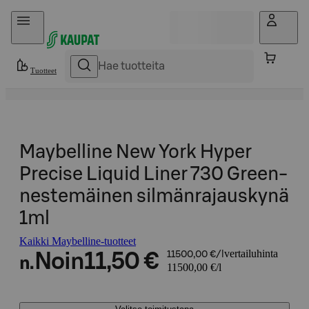
Hyppää sisältöön
Tuotteet
Maybelline New York Hyper
Precise Liquid Liner 730 Green-
nestemäinen silmänrajauskynä
1ml
Kaikki Maybelline-tuotteet
vertailuhinta
Noin
11,50 €
11500,00 €/l
n.
11500,00 €/l