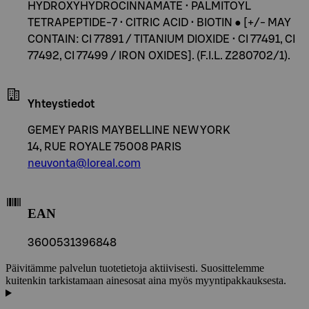
HYDROXYHYDROCINNAMATE • PALMITOYL
TETRAPEPTIDE-7 • CITRIC ACID • BIOTIN ● [+/- MAY
CONTAIN: CI 77891 / TITANIUM DIOXIDE • CI 77491, CI
77492, CI 77499 / IRON OXIDES]. (F.I.L. Z280702/1).
Yhteystiedot
GEMEY PARIS MAYBELLINE NEW YORK
14, RUE ROYALE 75008 PARIS
neuvonta@loreal.com
EAN
3600531396848
Päivitämme palvelun tuotetietoja aktiivisesti. Suosittelemme
kuitenkin tarkistamaan ainesosat aina myös myyntipakkauksesta.