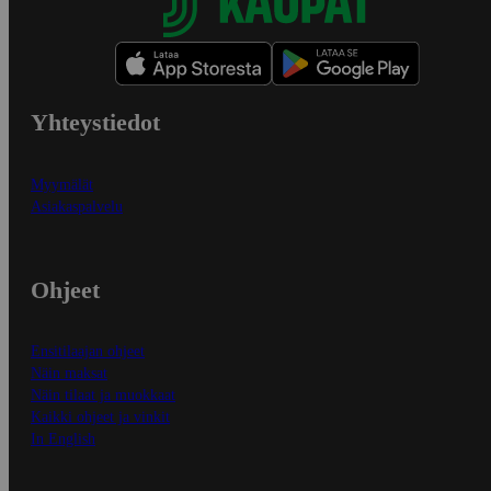
Yhteystiedot
Myymälät
Asiakaspalvelu
Ohjeet
Ensitilaajan ohjeet
Näin maksat
Näin tilaat ja muokkaat
Kaikki ohjeet ja vinkit
In English