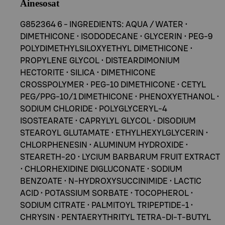
Ainesosat
G852364 6 - INGREDIENTS: AQUA / WATER •
DIMETHICONE • ISODODECANE • GLYCERIN • PEG-9
POLYDIMETHYLSILOXYETHYL DIMETHICONE •
PROPYLENE GLYCOL • DISTEARDIMONIUM
HECTORITE • SILICA • DIMETHICONE
CROSSPOLYMER • PEG-10 DIMETHICONE • CETYL
PEG/PPG-10/1 DIMETHICONE • PHENOXYETHANOL •
SODIUM CHLORIDE • POLYGLYCERYL-4
ISOSTEARATE • CAPRYLYL GLYCOL • DISODIUM
STEAROYL GLUTAMATE • ETHYLHEXYLGLYCERIN •
CHLORPHENESIN • ALUMINUM HYDROXIDE •
STEARETH-20 • LYCIUM BARBARUM FRUIT EXTRACT
• CHLORHEXIDINE DIGLUCONATE • SODIUM
BENZOATE • N-HYDROXYSUCCINIMIDE • LACTIC
ACID • POTASSIUM SORBATE • TOCOPHEROL •
SODIUM CITRATE • PALMITOYL TRIPEPTIDE-1 •
CHRYSIN • PENTAERYTHRITYL TETRA-DI-T-BUTYL