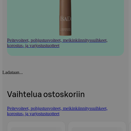
Peitevoiteet, pohjustusvoiteet, meikinkiinnityssuihkeet,
korostus- ja varjostustuotteet
Ladataan...
Vaihtelua ostoskoriin
Peitevoiteet, pohjustusvoiteet, meikinkiinnityssuihkeet,
korostus- ja varjostustuotteet
Ohita listaus