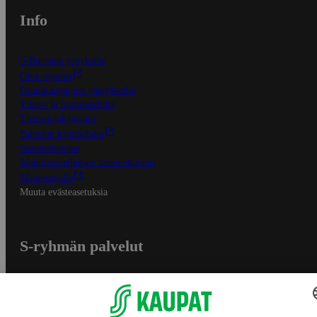
Info
S-Business yrityksille
Oiva-raportit
Osuuskauppojen yhteystiedot
Tilaus- ja toimitusehdot
Tietosuojakäytäntö
Palvelun käyttöehdot
Saavutettavuus
Mobiilisovelluksen saavutettavuus
Mainostajalle
Muuta evästeasetuksia
S-ryhmän palvelut
S-ryhmä
Asiakasomistajuus