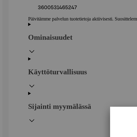
3600531465247
Päivitämme palvelun tuotetietoja aktiivisesti. Suositte
Ominaisuudet
Käyttöturvallisuus
Sijainti myymälässä