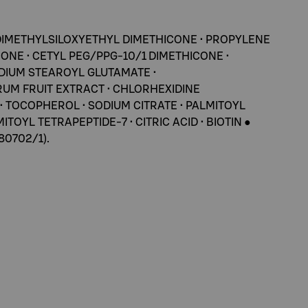
LYDIMETHYLSILOXYETHYL DIMETHICONE • PROPYLENE
CONE • CETYL PEG/PPG-10/1 DIMETHICONE •
ODIUM STEAROYL GLUTAMATE •
RUM FRUIT EXTRACT • CHLORHEXIDINE
• TOCOPHEROL • SODIUM CITRATE • PALMITOYL
OYL TETRAPEPTIDE-7 • CITRIC ACID • BIOTIN ●
280702/1).