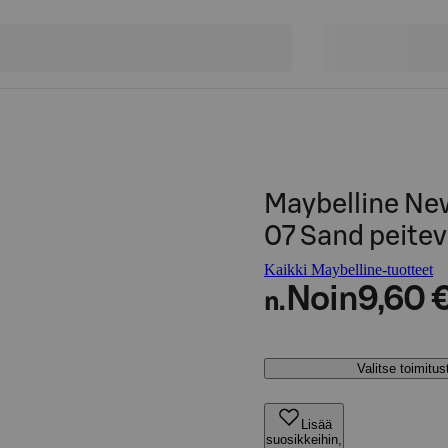
Maybelline New
07 Sand peitev
Kaikki Maybelline-tuotteet
Noin
9,60 
n.
Valitse toimitu
Lisää
suosikkeihin,