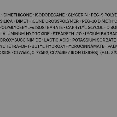
R • DIMETHICONE • ISODODECANE • GLYCERIN • PEG-9 PO
 SILICA • DIMETHICONE CROSSPOLYMER • PEG-10 DIMETHI
POLYGLYCERYL-4 ISOSTEARATE • CAPRYLYL GLYCOL • DIS
• ALUMINUM HYDROXIDE • STEARETH-20 • LYCIUM BARBA
DROXYSUCCINIMIDE • LACTIC ACID • POTASSIUM SORBATE 
TYL TETRA-DI-T-BUTYL HYDROXYHYDROCINNAMATE • PALMIT
IDE • CI 77491, CI 77492, CI 77499 / IRON OXIDES]. (F.I.L. Z