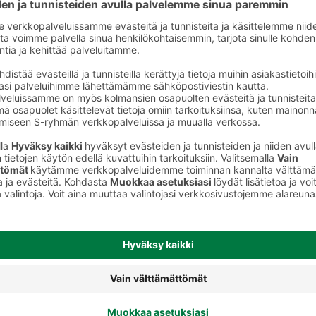
Peitevoiteet, pohjustusvoiteet,
keet
meikinkiinnityssuihkeet, korostus- ja
varjostustuotteet