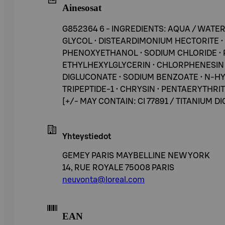
Ainesosat
G852364 6 - INGREDIENTS: AQUA / WATE
GLYCOL • DISTEARDIMONIUM HECTORITE •
PHENOXYETHANOL • SODIUM CHLORIDE • 
ETHYLHEXYLGLYCERIN • CHLORPHENESIN 
DIGLUCONATE • SODIUM BENZOATE • N-HY
TRIPEPTIDE-1 • CHRYSIN • PENTAERYTHRI
[+/- MAY CONTAIN: CI 77891 / TITANIUM DIOX
Yhteystiedot
GEMEY PARIS MAYBELLINE NEW YORK
14, RUE ROYALE 75008 PARIS
neuvonta@loreal.com
EAN