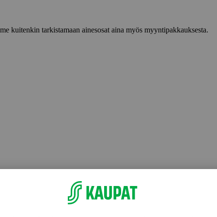
lemme kuitenkin tarkistamaan ainesosat aina myös myyntipakkauksesta.