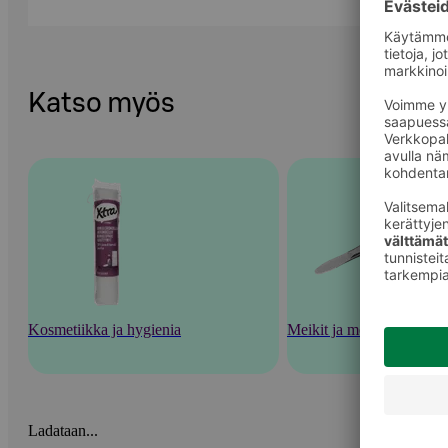
Katso myös
Kosmetiikka ja hygienia
Meikit ja meikkaustarvik
Ladataan...