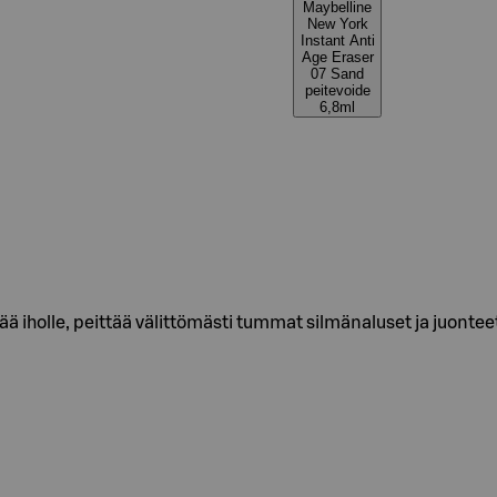
Maybelline
New York
Instant Anti
Age Eraser
07 Sand
peitevoide
6,8ml
ää iholle, peittää välittömästi tummat silmänaluset ja juontee