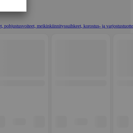
t, pohjustusvoiteet, meikinkiinnityssuihkeet, korostus- ja varjostustuotte