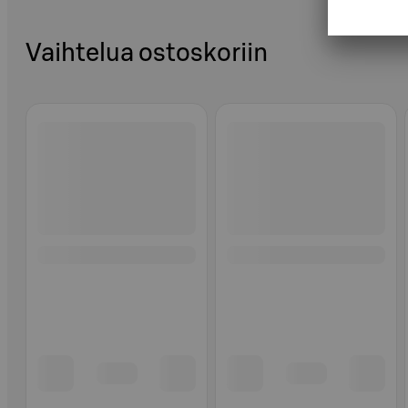
Vaihtelua ostoskoriin
Ohita listaus