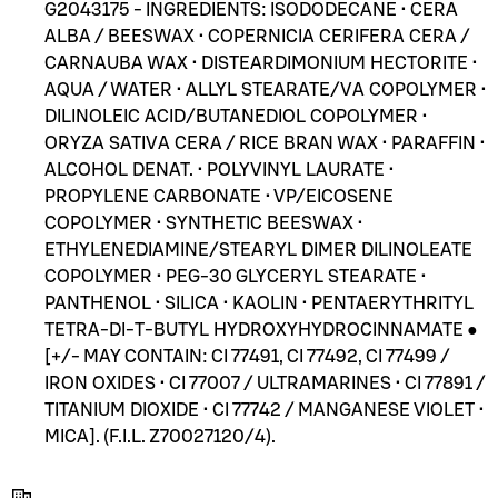
G2043175 - INGREDIENTS: ISODODECANE • CERA
ALBA / BEESWAX • COPERNICIA CERIFERA CERA /
CARNAUBA WAX • DISTEARDIMONIUM HECTORITE •
AQUA / WATER • ALLYL STEARATE/VA COPOLYMER •
DILINOLEIC ACID/BUTANEDIOL COPOLYMER •
ORYZA SATIVA CERA / RICE BRAN WAX • PARAFFIN •
ALCOHOL DENAT. • POLYVINYL LAURATE •
PROPYLENE CARBONATE • VP/EICOSENE
COPOLYMER • SYNTHETIC BEESWAX •
ETHYLENEDIAMINE/STEARYL DIMER DILINOLEATE
COPOLYMER • PEG-30 GLYCERYL STEARATE •
PANTHENOL • SILICA • KAOLIN • PENTAERYTHRITYL
TETRA-DI-T-BUTYL HYDROXYHYDROCINNAMATE ●
[+/- MAY CONTAIN: CI 77491, CI 77492, CI 77499 /
IRON OXIDES • CI 77007 / ULTRAMARINES • CI 77891 /
TITANIUM DIOXIDE • CI 77742 / MANGANESE VIOLET •
MICA]. (F.I.L. Z70027120/4).