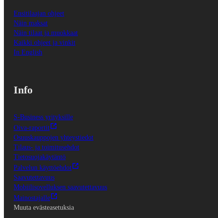
Ensitilaajan ohjeet
Näin maksat
Näin tilaat ja muokkaat
Kaikki ohjeet ja vinkit
In English
Info
S-Business yrityksille
Oiva-raportit
Osuuskauppojen yhteystiedot
Tilaus- ja toimitusehdot
Tietosuojakäytäntö
Palvelun käyttöehdot
Saavutettavuus
Mobiilisovelluksen saavutettavuus
Mainostajalle
Muuta evästeasetuksia