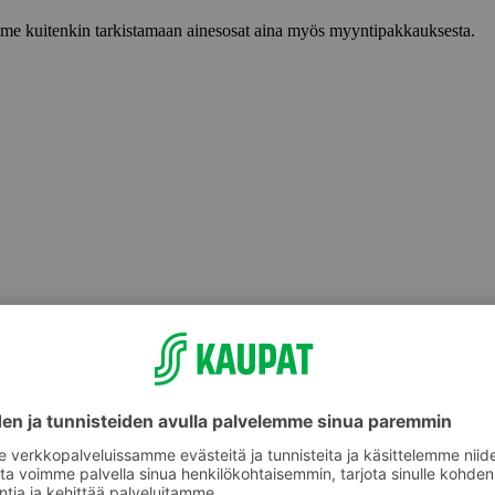
lemme kuitenkin tarkistamaan ainesosat aina myös myyntipakkauksesta.