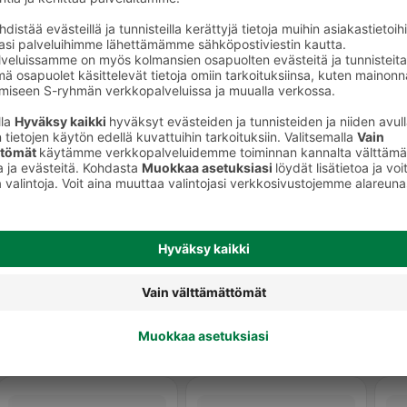
keet
Huultenrajaus