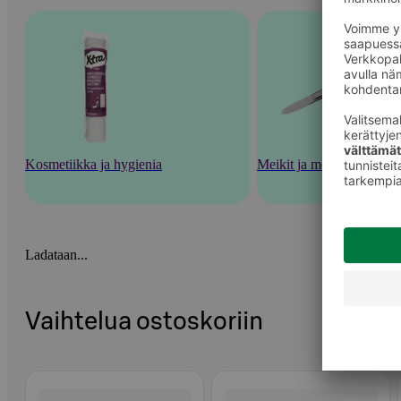
Kosmetiikka ja hygienia
Meikit ja meikkaustarvik
Ladataan...
Vaihtelua ostoskoriin
Ohita listaus