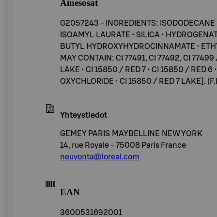
Ainesosat
G2057243 - INGREDIENTS: ISODODECANE 
ISOAMYL LAURATE • SILICA • HYDROGENA
BUTYL HYDROXYHYDROCINNAMATE • ETHYL
MAY CONTAIN: CI 77491, CI 77492, CI 77499
LAKE • CI 15850 / RED 7 • CI 15850 / RED 6
OXYCHLORIDE • CI 15850 / RED 7 LAKE]. (F.
Yhteystiedot
GEMEY PARIS MAYBELLINE NEW YORK
14, rue Royale - 75008 Paris France
neuvonta@loreal.com
EAN
3600531692001