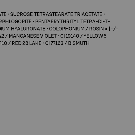
ATE • SUCROSE TETRASTEARATE TRIACETATE •
ORPHLOGOPITE • PENTAERYTHRITYL TETRA-DI-T-
IUM HYALURONATE • COLOPHONIUM / ROSIN ● [+/-
77742 / MANGANESE VIOLET • CI 19140 / YELLOW 5
5410 / RED 28 LAKE • CI 77163 / BISMUTH