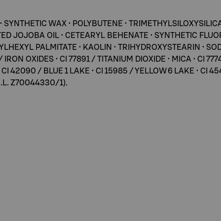
• SYNTHETIC WAX • POLYBUTENE • TRIMETHYLSILOXYSILIC
TED JOJOBA OIL • CETEARYL BEHENATE • SYNTHETIC FLU
HEXYL PALMITATE • KAOLIN • TRIHYDROXYSTEARIN • SOD
 / IRON OXIDES • CI 77891 / TITANIUM DIOXIDE • MICA • CI 
 • CI 42090 / BLUE 1 LAKE • CI 15985 / YELLOW 6 LAKE • CI 4
I.L. Z70044330/1).