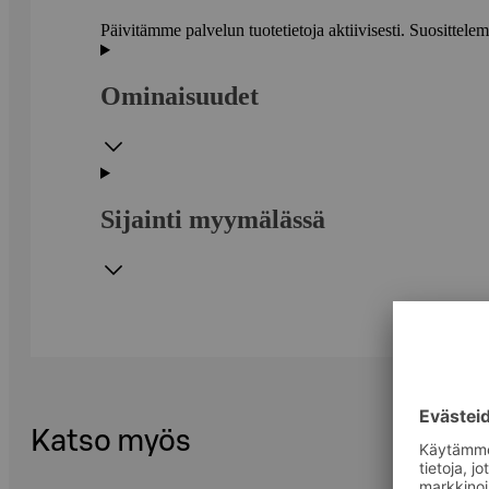
Päivitämme palvelun tuotetietoja aktiivisesti. Suositte
Ominaisuudet
Sijainti myymälässä
Katso myös