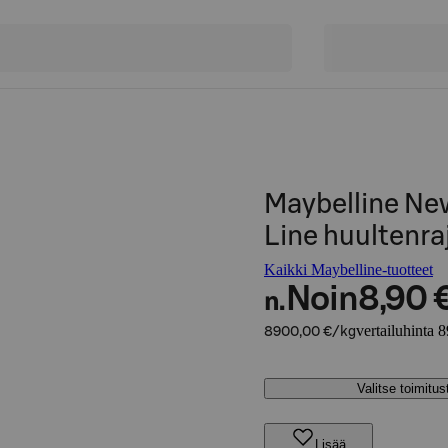
Maybelline New
Line huultenra
Kaikki Maybelline-tuotteet
Noin
8,90 
n.
vertailuhinta 
8900,00 €/kg
Valitse toimitu
Lisää