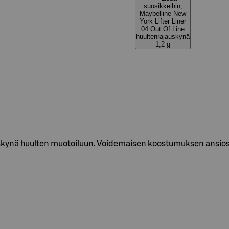
suosikkeihin,
Maybelline New
York Lifter Liner
04 Out Of Line
huultenrajauskynä
1,2 g
uskynä huulten muotoiluun. Voidemaisen koostumuksen ansiost