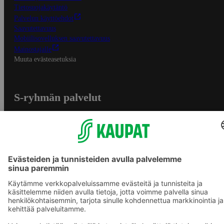
Tietosuojakäytäntö
Palvelun käyttöehdot
Saavutettavuus
Mobiilisovelluksen saavutettavuus
Mainostajalle
Muuta evästeasetuksia
S-ryhmän palvelut
S-ryhmä
Asiakasomistajuus
Yhteishyvä Ruoka -sovellus
S-ostoslista -sovellus
Prisma.fi
Sokos.fi
S-Pankki
Yhteishyvä
Sokos Hotels