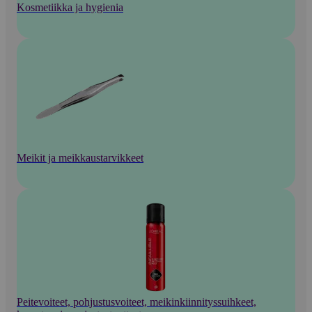
Kosmetiikka ja hygienia
Meikit ja meikkaustarvikkeet
Peitevoiteet, pohjustusvoiteet, meikinkiinnityssuihkeet,