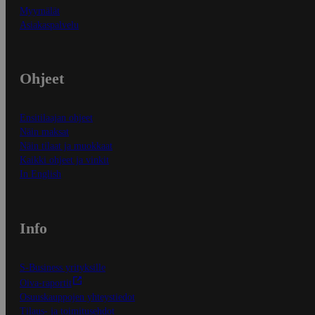
Myymälät
Asiakaspalvelu
Ohjeet
Ensitilaajan ohjeet
Näin maksat
Näin tilaat ja muokkaat
Kaikki ohjeet ja vinkit
In English
Info
S-Business yrityksille
Oiva-raportit
Osuuskauppojen yhteystiedot
Tilaus- ja toimitusehdot