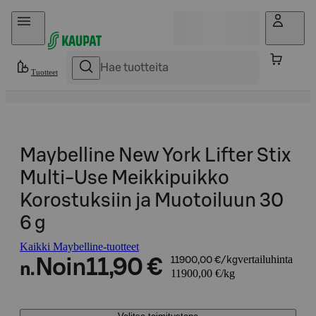
Hyppää sisältöön
Tuotteet
Maybelline New York Lifter Stix
Multi-Use Meikkipuikko
Korostuksiin ja Muotoiluun 30
6 g
Kaikki Maybelline-tuotteet
vertailuhinta
Noin
11,90 €
11900,00 €/kg
n.
11900,00 €/kg