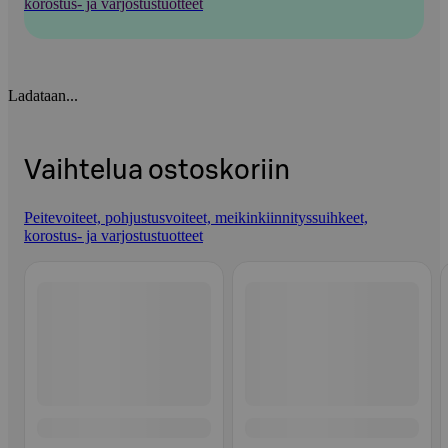
korostus- ja varjostustuotteet
Ladataan...
Vaihtelua ostoskoriin
Peitevoiteet, pohjustusvoiteet, meikinkiinnityssuihkeet,
korostus- ja varjostustuotteet
Ohita listaus