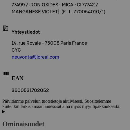
77499 / IRON OXIDES • MICA • CI 77742 /
MANGANESE VIOLET]. (F.I.L. Z70054010/1).
Yhteystiedot
14, rue Royale - 75008 Paris France
CYC
neuvonta@loreal.com
EAN
3600531702052
Päivitämme palvelun tuotetietoja aktiivisesti. Suosittelemme
kuitenkin tarkistamaan ainesosat aina myös myyntipakkauksesta.
Ominaisuudet