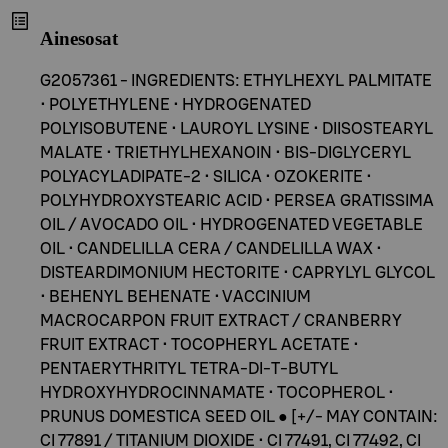
Ainesosat
G2057361 - INGREDIENTS: ETHYLHEXYL PALMITATE
• POLYETHYLENE • HYDROGENATED
POLYISOBUTENE • LAUROYL LYSINE • DIISOSTEARYL
MALATE • TRIETHYLHEXANOIN • BIS-DIGLYCERYL
POLYACYLADIPATE-2 • SILICA • OZOKERITE •
POLYHYDROXYSTEARIC ACID • PERSEA GRATISSIMA
OIL / AVOCADO OIL • HYDROGENATED VEGETABLE
OIL • CANDELILLA CERA / CANDELILLA WAX •
DISTEARDIMONIUM HECTORITE • CAPRYLYL GLYCOL
• BEHENYL BEHENATE • VACCINIUM
MACROCARPON FRUIT EXTRACT / CRANBERRY
FRUIT EXTRACT • TOCOPHERYL ACETATE •
PENTAERYTHRITYL TETRA-DI-T-BUTYL
HYDROXYHYDROCINNAMATE • TOCOPHEROL •
PRUNUS DOMESTICA SEED OIL ● [+/- MAY CONTAIN:
CI 77891 / TITANIUM DIOXIDE • CI 77491, CI 77492, CI