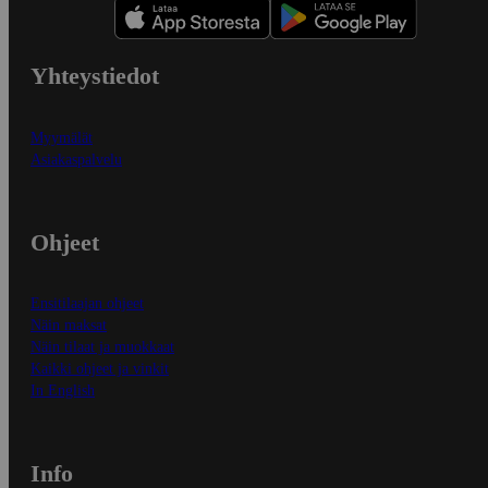
Yhteystiedot
Myymälät
Asiakaspalvelu
Ohjeet
Ensitilaajan ohjeet
Näin maksat
Näin tilaat ja muokkaat
Kaikki ohjeet ja vinkit
In English
Info