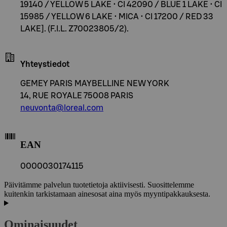
19140 / YELLOW 5 LAKE • CI 42090 / BLUE 1 LAKE • CI
15985 / YELLOW 6 LAKE • MICA • CI 17200 / RED 33
LAKE]. (F.I.L. Z70023805/2).
Yhteystiedot
GEMEY PARIS MAYBELLINE NEW YORK
14, RUE ROYALE 75008 PARIS
neuvonta@loreal.com
EAN
0000030174115
Päivitämme palvelun tuotetietoja aktiivisesti. Suosittelemme
kuitenkin tarkistamaan ainesosat aina myös myyntipakkauksesta.
Ominaisuudet