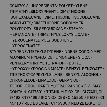
G949701 3 - INGREDIENTS: POLYETHYLENE •
TRIMETHYLSILOXYPHENYL DIMETHICONE •
ISOHEXADECANE • DIMETHICONE • ISODODECANE •
ACRYLATES/DIMETHICONE COPOLYMER •
POLYPROPYLSILSESQUIOXANE • STEARYL
HEPTANOATE • TRIMETHYLSILOXYSILICATE •
HYDROGENATED POLYISOBUTENE •
HYDROGENATED
STYRENE/METHYLSTYRENE/INDENE COPOLYMER •
ALUMINUM HYDROXIDE • LIMONENE • SILICA •
PENTAERYTHRITYL TETRA-DI-T-BUTYL
HYDROXYHYDROCINNAMATE • BENZYL BENZOATE •
TRIETHOXYCAPRYLYLSILANE • BENZYL ALCOHOL •
CITRONELLOL • LINALOOL • GERANIOL •
TOCOPHEROL • PARFUM / FRAGRANCE ● [+/- MAY
CONTAIN: CI 77891 / TITANIUM DIOXIDE • CI 77491, CI
77492, CI 77499 / IRON OXIDES • CI 15850 / RED 7 • CI
45410 / RED 28 LAKE • CI 45380 / RED 22 LAKE • CI