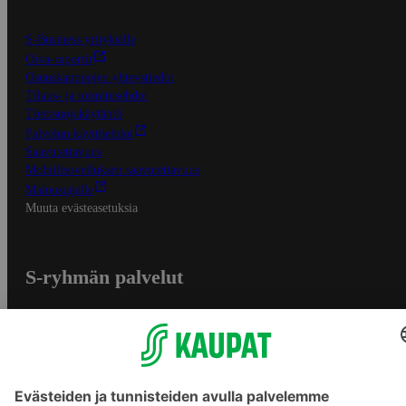
S-Business yrityksille
Oiva-raportit
Osuuskauppojen yhteystiedot
Tilaus- ja toimitusehdot
Tietosuojakäytäntö
Palvelun käyttöehdot
Saavutettavuus
Mobiilisovelluksen saavutettavuus
Mainostajalle
Muuta evästeasetuksia
S-ryhmän palvelut
S-ryhmä
Asiakasomistajuus
Yhteishyvä Ruoka -sovellus
S-ostoslista -sovellus