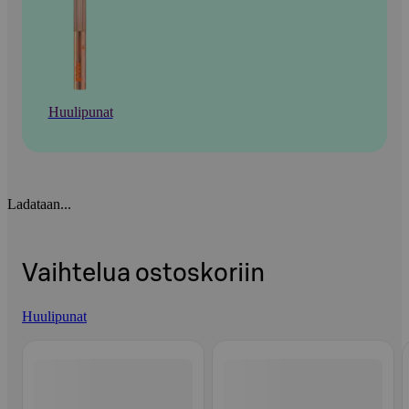
Huulipunat
Ladataan...
Vaihtelua ostoskoriin
Huulipunat
Ohita listaus