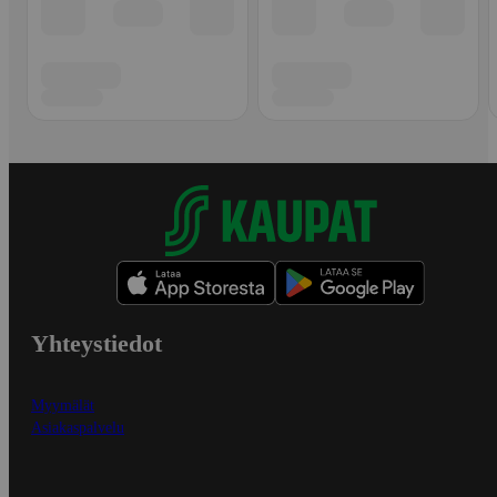
Yhteystiedot
Myymälät
Asiakaspalvelu