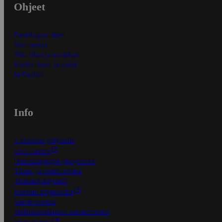
Ohjeet
Ensitilaajan ohjeet
Näin maksat
Näin tilaat ja muokkaat
Kaikki ohjeet ja vinkit
In English
Info
S-Business yrityksille
Oiva-raportit
Osuuskauppojen yhteystiedot
Tilaus- ja toimitusehdot
Tietosuojakäytäntö
Palvelun käyttöehdot
Saavutettavuus
Mobiilisovelluksen saavutettavuus