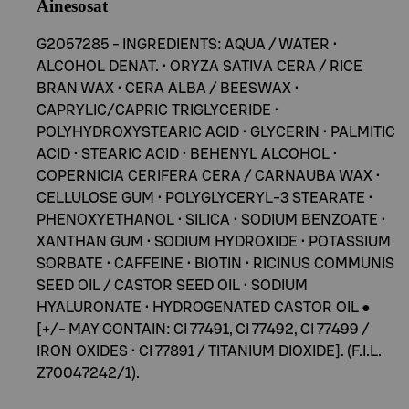
Ainesosat
G2057285 - INGREDIENTS: AQUA / WATER •
ALCOHOL DENAT. • ORYZA SATIVA CERA / RICE
BRAN WAX • CERA ALBA / BEESWAX •
CAPRYLIC/CAPRIC TRIGLYCERIDE •
POLYHYDROXYSTEARIC ACID • GLYCERIN • PALMITIC
ACID • STEARIC ACID • BEHENYL ALCOHOL •
COPERNICIA CERIFERA CERA / CARNAUBA WAX •
CELLULOSE GUM • POLYGLYCERYL-3 STEARATE •
PHENOXYETHANOL • SILICA • SODIUM BENZOATE •
XANTHAN GUM • SODIUM HYDROXIDE • POTASSIUM
SORBATE • CAFFEINE • BIOTIN • RICINUS COMMUNIS
SEED OIL / CASTOR SEED OIL • SODIUM
HYALURONATE • HYDROGENATED CASTOR OIL ●
[+/- MAY CONTAIN: CI 77491, CI 77492, CI 77499 /
IRON OXIDES • CI 77891 / TITANIUM DIOXIDE]. (F.I.L.
Z70047242/1).