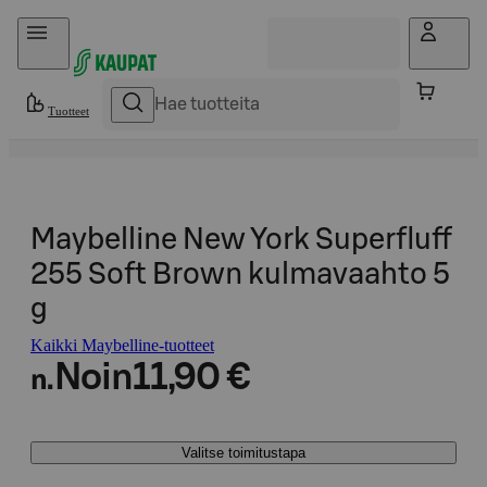
Hyppää sisältöön
Tuotteet
Maybelline New York Superfluff
255 Soft Brown kulmavaahto 5
g
Kaikki Maybelline-tuotteet
Noin
11,90 €
n.
Valitse toimitustapa