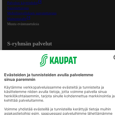
Palvelun käyttöehdot
Saavutettavuus
Mobiilisovelluksen saavutettavuus
Mainostajalle
Muuta evästeasetuksia
S-ryhmän palvelut
S-ryhmä
Asiakasomistajuus
Yhteishyvä Ruoka -sovellus
S-ostoslista -sovellus
Prisma.fi
Sokos.fi
S-Pankki
Yhteishyvä
Sokos Hotels
Raflaamo