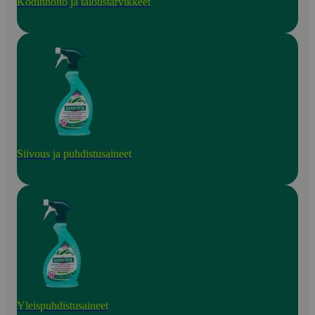
Kodinhoito ja taloustarvikkeet
Siivous ja puhdistusaineet
Yleispuhdistusaineet