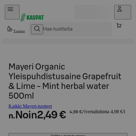
Hyppää sisältöön
Tuotteet
Mayeri Organic
Yleispuhdistusaine Grapefruit
& Lime - Mint herbal water
500ml
Kaikki Mayeri-tuotteet
vertailuhinta 4,98 €/l
Noin
2,49 €
4,98 €/l
n.