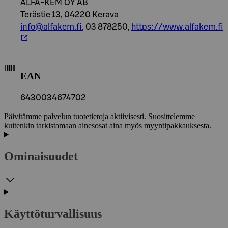
ALFA-KEM OY AB
Terästie 13, 04220 Kerava
info@alfakem.fi
, 03 878250,
https://www.alfakem.fi
EAN
6430034674702
Päivitämme palvelun tuotetietoja aktiivisesti. Suosittelemme
kuitenkin tarkistamaan ainesosat aina myös myyntipakkauksesta.
Ominaisuudet
Käyttöturvallisuus