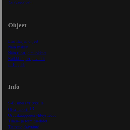
Asiakaspalvelu
Ohjeet
Ensitilaajan ohjeet
Näin maksat
Näin tilaat ja muokkaat
Kaikki ohjeet ja vinkit
In English
Info
S-Business yrityksille
Oiva-raportit
Osuuskauppojen yhteystiedot
Tilaus- ja toimitusehdot
Tietosuojakäytäntö