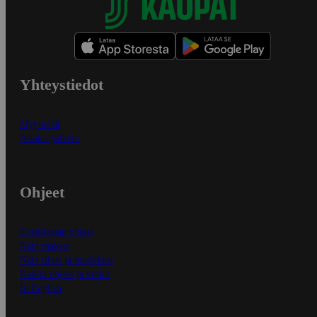
Yhteystiedot
Myymälät
Asiakaspalvelu
Ohjeet
Ensitilaajan ohjeet
Näin maksat
Näin tilaat ja muokkaat
Kaikki ohjeet ja vinkit
In English