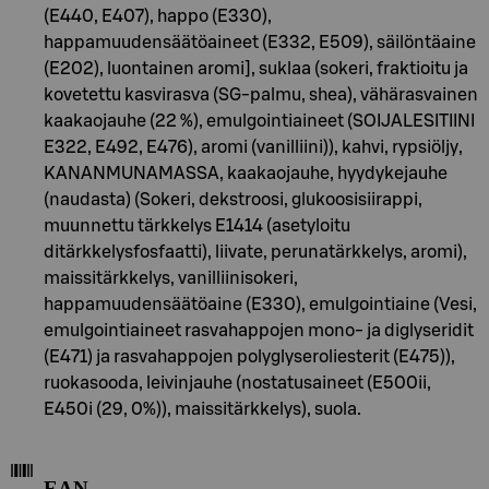
(E440, E407), happo (E330),
happamuudensäätöaineet (E332, E509), säilöntäaine
(E202), luontainen aromi], suklaa (sokeri, fraktioitu ja
kovetettu kasvirasva (SG-palmu, shea), vähärasvainen
kaakaojauhe (22 %), emulgointiaineet (SOIJALESITIINI
E322, E492, E476), aromi (vanilliini)), kahvi, rypsiöljy,
KANANMUNAMASSA, kaakaojauhe, hyydykejauhe
(naudasta) (Sokeri, dekstroosi, glukoosisiirappi,
muunnettu tärkkelys E1414 (asetyloitu
ditärkkelysfosfaatti), liivate, perunatärkkelys, aromi),
maissitärkkelys, vanilliinisokeri,
happamuudensäätöaine (E330), emulgointiaine (Vesi,
emulgointiaineet rasvahappojen mono- ja diglyseridit
(E471) ja rasvahappojen polyglyseroliesterit (E475)),
ruokasooda, leivinjauhe (nostatusaineet (E500ii,
E450i (29, 0%)), maissitärkkelys), suola.
EAN