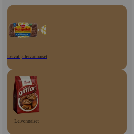
Leivät ja leivonnaiset
Leivonnaiset