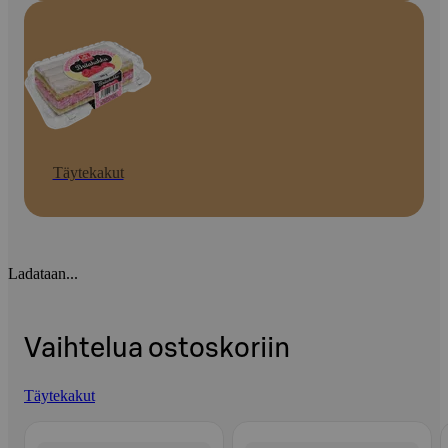
Täytekakut
Ladataan...
Vaihtelua ostoskoriin
Täytekakut
Ohita listaus