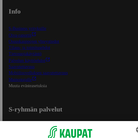
Info
S-Business yrityksille
Oiva-raportit
Osuuskauppojen yhteystiedot
Tilaus- ja toimitusehdot
Tietosuojakäytäntö
Palvelun käyttöehdot
Saavutettavuus
Mobiilisovelluksen saavutettavuus
Mainostajalle
Muuta evästeasetuksia
S-ryhmän palvelut
S-ryhmä
Asiakasomistajuus