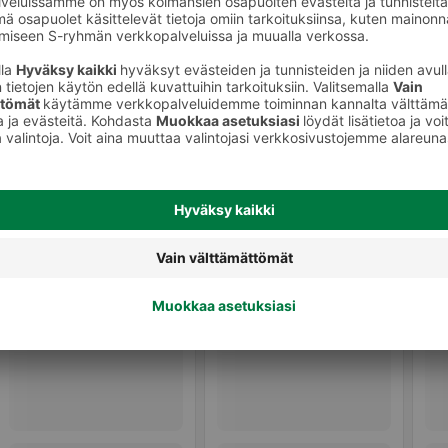
t
Makkarat