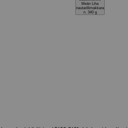
Meän Liha
nautarillimakkara
n. 340 g