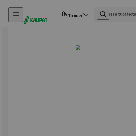
Hyppää sisältöön
Tuotteet