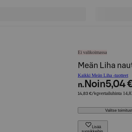
Ei valikoimassa
Meän Liha naut
Kaikki Meän Liha -tuotteet
Noin
5,04 
n.
vertailuhinta 14,8
14,83 €/kg
Valitse toimitu
Lisää
suosikkeihin,