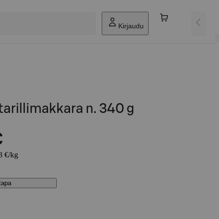
Kirjaudu
arillimakkara n. 340 g
€
3 €/kg
stapa