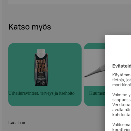
Katso myös
Urheiluravinteet, terveys ja itsehoito
Kuumemittarit
Ladataan...