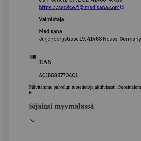
Carl-Schurz-Str. 2 DE-41460 Neuss
https://service.fi@medisana.com
Valmistaja
Medisana
Jagenbergstrase 19, 41468 Neuss, Germany
EAN
4015588770401
Päivitämme palvelun tuotetietoja aktiivisesti. Suositte
Sijainti myymälässä