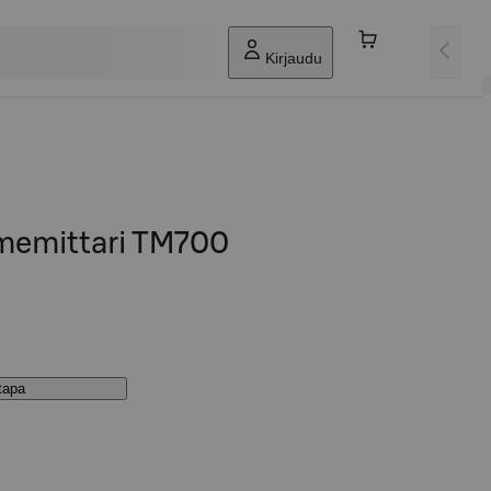
Kirjaudu
memittari TM700
stapa