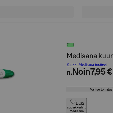
Uusi
Medisana kuu
Kaikki Medisana-tuotteet
Noin
7,95 €
n.
Valitse toimitu
Lisää
suosikkeihin,
Medisana