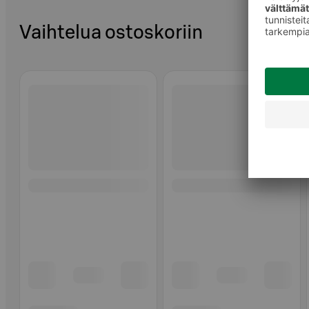
Vaihtelua ostoskoriin
Ohita listaus