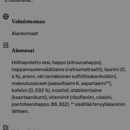
Ei suositella…
Valmistusmaa
Alankomaat
Ainesosat
Hiilihapotettu vesi, happo (sitruunahappo),
happamuudensäätöaine (natriumsitraatit), tauriini (0,
4 %), aromi, väri (emäksinen sulfiittisokerikulööri),
makeutusaineet (asesulfaami K, aspartaami**),
kofeiini (0, 032 %), inositoli, stabilointiaine
(ksantaanikumi), vitamiinit (riboflaviini, niasiini,
pantoteenihappo, B6, B12). ** sisältää fenyylialaniinin
lähteen.