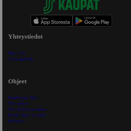
Yhteystiedot
Myymälät
Asiakaspalvelu
Ohjeet
Ensitilaajan ohjeet
Näin maksat
Näin tilaat ja muokkaat
Kaikki ohjeet ja vinkit
In English