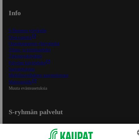
Info
S-Business yrityksille
Oiva-raportit
Osuuskauppojen yhteystiedot
Tilaus- ja toimitusehdot
Tietosuojakäytäntö
Palvelun käyttöehdot
Saavutettavuus
Mobiilisovelluksen saavutettavuus
Mainostajalle
Muuta evästeasetuksia
S-ryhmän palvelut
S-ryhmä
Asiakasomistajuus