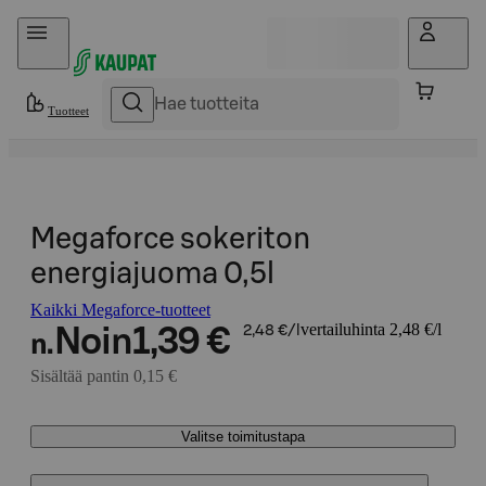
Hyppää sisältöön
Tuotteet
Megaforce sokeriton
energiajuoma 0,5l
Kaikki Megaforce-tuotteet
vertailuhinta 2,48 €/l
Noin
1,39 €
2,48 €/l
n.
Sisältää pantin 0,15 €
Valitse toimitustapa