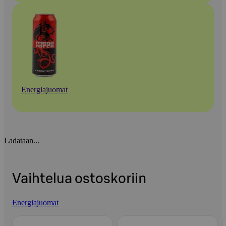
Energiajuomat
Ladataan...
Vaihtelua ostoskoriin
Energiajuomat
Ohita listaus