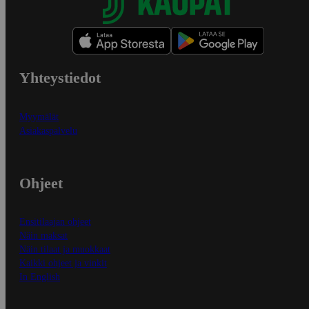
Yhteystiedot
Myymälät
Asiakaspalvelu
Ohjeet
Ensitilaajan ohjeet
Näin maksat
Näin tilaat ja muokkaat
Kaikki ohjeet ja vinkit
In English