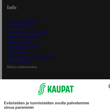
Info
S-Business yrityksille
Oiva-raportit
Osuuskauppojen yhteystiedot
Tilaus- ja toimitusehdot
Tietosuojakäytäntö
Palvelun käyttöehdot
Saavutettavuus
Mobiilisovelluksen saavutettavuus
Mainostajalle
Muuta evästeasetuksia
S-ryhmän palvelut
S-ryhmä
Asiakasomistajuus