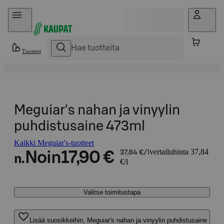
Hyppää sisältöön
Tuotteet
Meguiar's nahan ja vinyylin
puhdistusaine 473ml
Kaikki Meguiar's-tuotteet
vertailuhinta 37,84
Noin
17,90 €
37,84 €/l
n.
€/l
Valitse toimitustapa
Lisää suosikkeihin, Meguiar's nahan ja vinyylin puhdistusaine